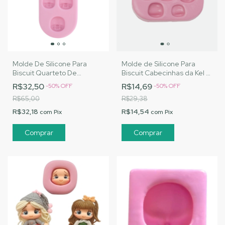
Molde De Silicone Para
Molde de Silicone Para
Biscuit Quarteto De
Biscuit Cabecinhas da Kel -
Cabeças Modeladas da
MJ Artesanatos|Cód. 2196
R$32,50
R$14,69
-
50
%
OFF
-
50
%
OFF
Carol - MJ
R$65,00
R$29,38
Artesanatos|Cód. 2311
R$32,18
R$14,54
com
Pix
com
Pix