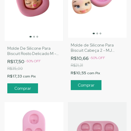
Molde de Silicone Para
Molde De Silicone Para
Biscuit Cabeça 2 - MJ
Biscuit Rosto Delicado M -
Artesanatos |Cód. 3062
R$10,66
-
50
%
OFF
MJ Artesanatos |Cód. 3098
R$17,50
-
50
%
OFF
R$21,31
R$35,00
R$10,55
com
Pix
R$17,33
com
Pix