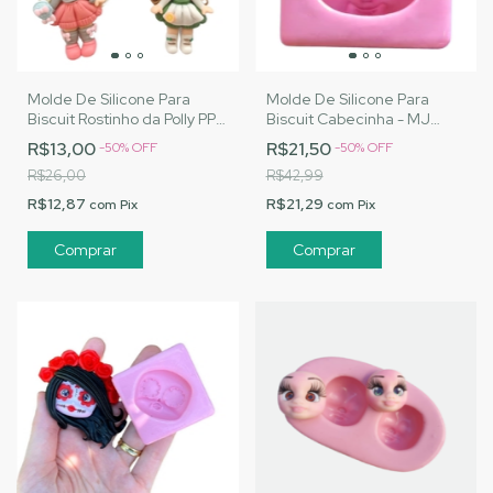
Molde De Silicone Para
Molde De Silicone Para
Biscuit Rostinho da Polly PP -
Biscuit Cabecinha - MJ
MJ Artesanatos |Cód. 3095
Artesanatos |Cód.3061
R$13,00
R$21,50
-
50
%
OFF
-
50
%
OFF
R$26,00
R$42,99
R$12,87
R$21,29
com
Pix
com
Pix