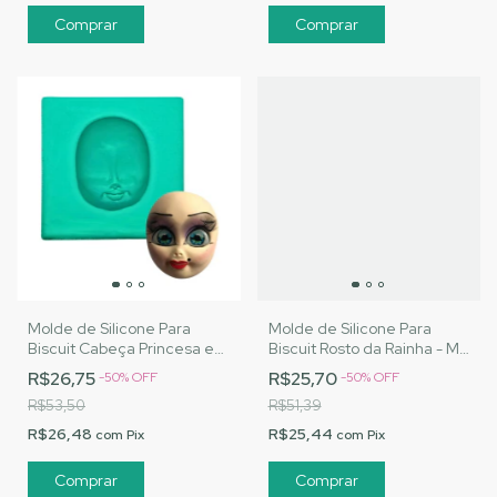
Molde de Silicone Para
Molde de Silicone Para
Biscuit Cabeça Princesa e
Biscuit Rosto da Rainha - MJ
Vilã 3 - MJ Artesanatos
Artesanatos |Cód. A135
R$26,75
R$25,70
-
50
%
OFF
-
50
%
OFF
|Cód. A134
R$53,50
R$51,39
R$26,48
R$25,44
com
Pix
com
Pix