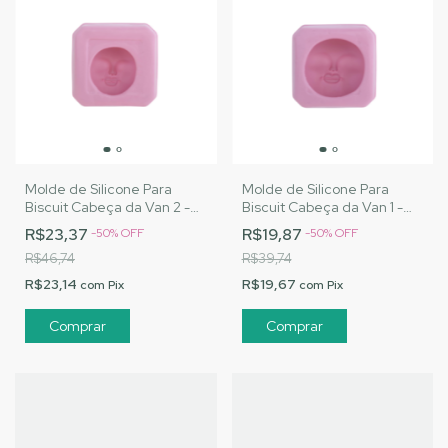
Molde de Silicone Para
Molde de Silicone Para
Biscuit Cabeça da Van 2 -
Biscuit Cabeça da Van 1 -
MJ Artesanatos
MJ Artesanatos
R$23,37
R$19,87
-
50
%
OFF
-
50
%
OFF
R$46,74
R$39,74
R$23,14
R$19,67
com
Pix
com
Pix