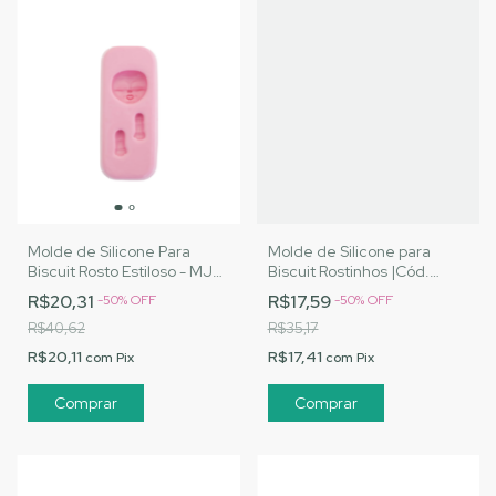
Molde de Silicone Para
Molde de Silicone para
Biscuit Rosto Estiloso - MJ
Biscuit Rostinhos |Cód.
Artesanatos |Cód. 1441
2647
R$20,31
R$17,59
-
50
%
OFF
-
50
%
OFF
R$40,62
R$35,17
R$20,11
R$17,41
com
Pix
com
Pix