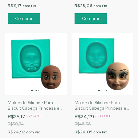
R$11,17
R$28,06
com
Pix
com
Pix
Molde de Silicone Para
Molde de Silicone Para
Biscuit Cabeça Princesa e
Biscuit Cabeça Princesa e
Vilã 1 - MJ Artesanatos
Vilã 2 - MJ Artesanatos
R$25,17
R$24,29
-
50
%
OFF
-
50
%
OFF
|Cód. A132
|Cód. A133
R$50,34
R$48,58
R$24,92
R$24,05
com
Pix
com
Pix