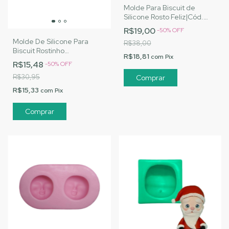
Molde Para Biscuit de
Silicone Rosto Feliz|Cód.
2105
R$19,00
-
50
%
OFF
Molde De Silicone Para
R$38,00
Biscuit Rostinho
R$18,81
com
Pix
Personalizado P - MJ
R$15,48
-
50
%
OFF
Artesanatos |Cód. 3090
R$30,95
R$15,33
com
Pix