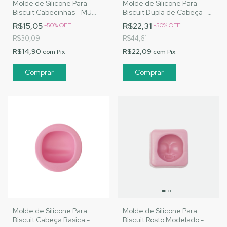
Molde de Silicone Para
Molde de Silicone Para
Biscuit Cabecinhas - MJ
Biscuit Dupla de Cabeça -
Artesanatos |Cód. 3080
MJ Artesanatos |Cód. 2546
R$15,05
R$22,31
-
50
%
OFF
-
50
%
OFF
R$30,09
R$44,61
R$14,90
R$22,09
com
Pix
com
Pix
Molde de Silicone Para
Molde de Silicone Para
Biscuit Cabeça Basica -
Biscuit Rosto Modelado -