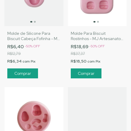
Molde de Silicone Para
Molde Para Biscuit
Biscuit Cabeça Fofinha - MJ
Rostinhos - MJ Artesanatos
Artesanatos |Cód. 1836
|Cód. 1820
R$6,40
R$18,69
-
50
%
OFF
-
50
%
OFF
R$12,79
R$37,37
R$6,34
R$18,50
com
Pix
com
Pix