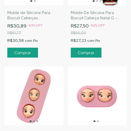
Molde de Silicone Para
Molde De Silicone Para
Biscuit Cabeças
Biscuit Cabeça Natal G -
Noivos|Cód. 2235
MJ Artesanatos | Cód.
R$30,89
R$27,50
-
50
%
OFF
-
50
%
OFF
A035
R$61,77
R$55,00
R$30,58
R$27,23
com
Pix
com
Pix