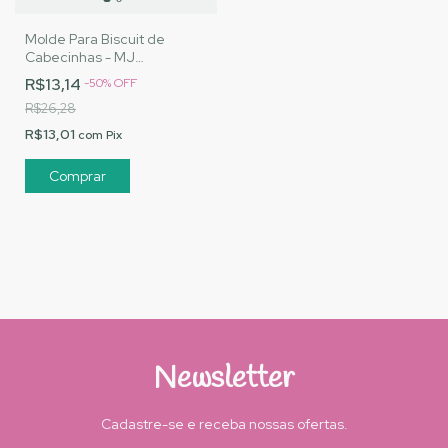
Molde Para Biscuit de
Cabecinhas - MJ
Artesanatos |Cód. 1695
R$13,14
-
50
%
OFF
R$26,28
R$13,01
com
Pix
Newsletter
Cadastre-se e receba nossas ofertas.