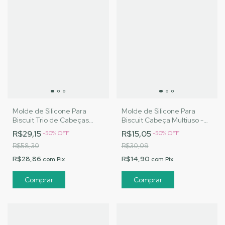
Molde de Silicone Para
Molde de Silicone Para
Biscuit Trio de Cabeças
Biscuit Cabeça Multiuso -
Halloween - MJ
MJ Artesanatos |Cód. 3209
R$29,15
R$15,05
-
50
%
OFF
-
50
%
OFF
Artesanatos | Cód. A018
R$58,30
R$30,09
R$28,86
R$14,90
com
Pix
com
Pix