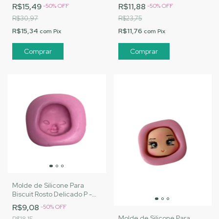
MJ|Cód. 2506
MJ Artesanatos|Cód. 2205
R$15,49
R$11,88
-
50
%
OFF
-
50
%
OFF
R$30,97
R$23,75
R$15,34
R$11,76
com
Pix
com
Pix
Molde de Silicone Para
Biscuit Rosto Delicado P -
MJ Artesanatos |Cód. 3097
R$9,08
-
50
%
OFF
Molde de Silicone Para