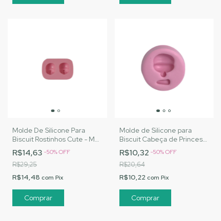
Molde De Silicone Para
Molde de Silicone para
Biscuit Rostinhos Cute - MJ
Biscuit Cabeça de Princesa
Artesanatos |Cód. 2787
- MJ Artesanatos |Cód.
R$14,63
R$10,32
-
50
%
OFF
-
50
%
OFF
1467
R$29,25
R$20,64
R$14,48
R$10,22
com
Pix
com
Pix