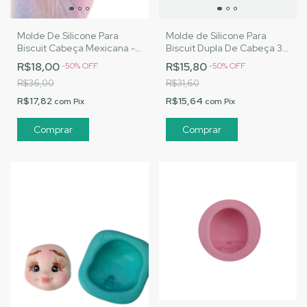
Molde De Silicone Para
Molde de Silicone Para
Biscuit Cabeça Mexicana -
Biscuit Dupla De Cabeça 3 -
MJ Artesanatos |Cód. 1567
MJ Artesanatos |Cód. 1505
R$18,00
R$15,80
-
50
%
OFF
-
50
%
OFF
R$36,00
R$31,60
R$17,82
R$15,64
com
Pix
com
Pix