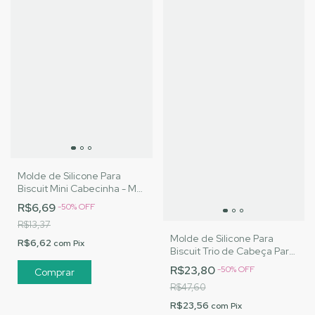
Molde de Silicone Para
Biscuit Mini Cabecinha - MJ
Artesanatos |Cód. 3135
R$6,69
-
50
%
OFF
R$13,37
Molde de Silicone Para
R$6,62
com
Pix
Biscuit Trio de Cabeça Para
Apliques - MJ Artesanatos
R$23,80
-
50
%
OFF
|Cód. 3074
R$47,60
R$23,56
com
Pix