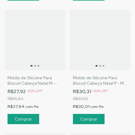
Molde de Silicone Para
Molde de Silicone Para
Biscuit Cabeça Natal M -
Biscuit Cabeça Natal P - MJ
MJ Artesanatos | Cód.
Artesanatos | Cód. A037
R$27,92
R$30,31
-
50
%
OFF
-
50
%
OFF
A036
R$55,83
R$60,61
R$27,64
R$30,01
com
Pix
com
Pix