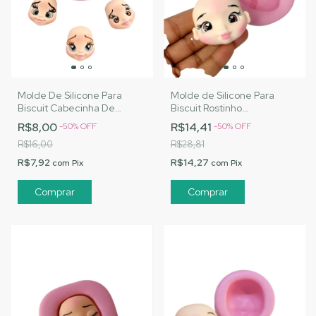
Molde De Silicone Para
Molde de Silicone Para
Biscuit Cabecinha De
Biscuit Rostinho
Manequim - MJ
Personalizado M - MJ
R$8,00
R$14,41
-
50
%
OFF
-
50
%
OFF
Artesanatos |Cód. 3198
Artesanatos |Cód. 3059
R$16,00
R$28,81
R$7,92
R$14,27
com
Pix
com
Pix