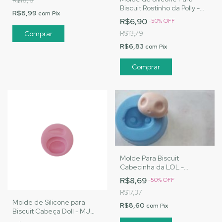
R$18,15
Biscuit Rostinho da Polly -
R$8,99
com
Pix
MJ Artesanatos |Cód. 3092
R$6,90
-
50
%
OFF
R$13,79
R$6,83
com
Pix
Molde Para Biscuit
Cabecinha da LOL -
MJ|Cód. 1880
R$8,69
-
50
%
OFF
R$17,37
Molde de Silicone para
R$8,60
com
Pix
Biscuit Cabeça Doll - MJ
Artesanatos |Cód. 2146