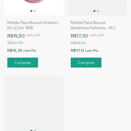
Molde Para Biscuit Ursinho -
Molde Para Biscuit
MJ |Cód. 1818
Rostinhos Fofinhos - MJ
|Cód. 1776
R$15,50
R$17,30
-
50
%
OFF
-
50
%
OFF
R$30,99
R$34,60
R$15,35
R$17,13
com
Pix
com
Pix