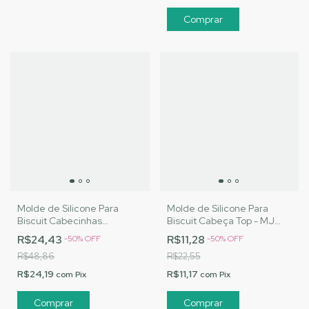
Molde de Silicone Para
Molde de Silicone Para
Biscuit Cabecinhas
Biscuit Cabeça Top - MJ
Modeladas para Aplique -
Artesanatos |Cód. 3104
R$24,43
R$11,28
-
50
%
OFF
-
50
%
OFF
MJ Artesanatos |Cód. 3075
R$48,86
R$22,55
R$24,19
R$11,17
com
Pix
com
Pix