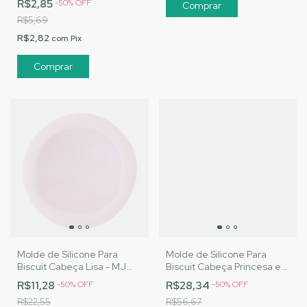
R$2,85
-
50
%
OFF
R$5,69
R$2,82
com
Pix
Molde de Silicone Para
Molde de Silicone Para
Biscuit Cabeça Lisa - MJ
Biscuit Cabeça Princesa e
Artesanatos |Cód.3060
Vilã - MJ Artesanatos |Cód.
R$11,28
R$28,34
-
50
%
OFF
-
50
%
OFF
A131
R$22,55
R$56,67