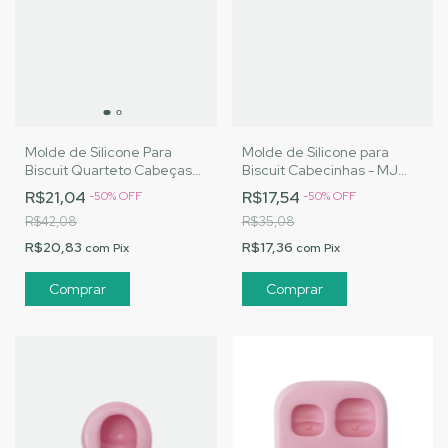
Molde de Silicone Para
Molde de Silicone para
Biscuit Quarteto Cabeças
Biscuit Cabecinhas - MJ
Modeladas - MJ
Artesanatos | MO-200
R$21,04
R$17,54
-
50
%
OFF
-
50
%
OFF
Artesanatos |Cód. 2298
R$42,08
R$35,08
R$20,83
R$17,36
com
Pix
com
Pix