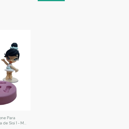
one Para
a de Sisi 1 - MJ
Cód. 3057