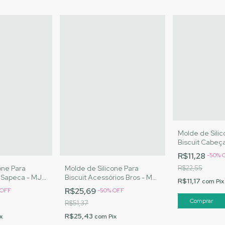
Molde de Silic
Biscuit Cabeça
Artesanatos 
R$11,28
-
50
%
one Para
Molde de Silicone Para
R$22,55
a Sapeca - MJ
Biscuit Acessórios Bros - MJ
R$11,17
com
Pix
Cód. 3049
Artesanatos |Cód. 3067
R$25,69
OFF
-
50
%
OFF
R$51,37
R$25,43
x
com
Pix