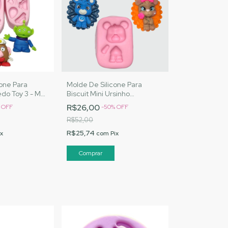
cone Para
Molde De Silicone Para
edo Toy 3 - MJ
Biscuit Mini Ursinho
Cód. 3044
Carinhoso - MJ Artesanatos
R$26,00
%
OFF
-
50
%
OFF
|Cód. 3051
R$52,00
R$25,74
ix
com
Pix