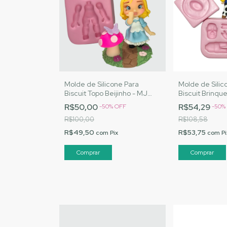
Molde de Silicone Para
Molde de Silic
Biscuit Topo Beijinho - MJ
Biscuit Brinque
Artesanatos |Cód. 3066
Artesanatos |
R$50,00
R$54,29
-
50
%
OFF
-
50
%
R$100,00
R$108,58
R$49,50
R$53,75
com
Pix
com
Pi