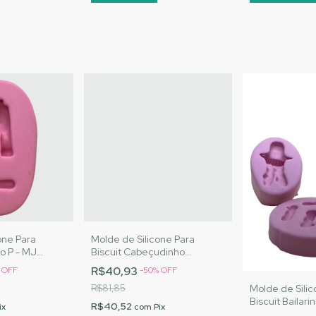
one Para
Molde de Silicone Para
ho P - MJ
Biscuit Cabeçudinho
Cód. 3055
Universal - MJ Artesanatos
R$40,93
%
OFF
-
50
%
OFF
|Cód. 3056
Molde de Silic
R$81,85
Biscuit Bailarin
R$40,52
ix
com
Pix
Artesanatos |