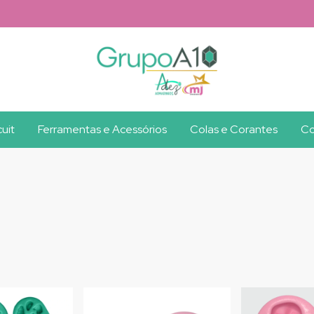
uit
Ferramentas e Acessórios
Colas e Corantes
Co