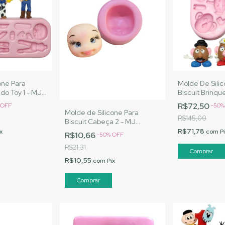
one Para
Molde De Sili
do Toy 1 - MJ
Biscuit Brinqu
Cód. 3042
Artesanatos |
R$72,50
OFF
-
50
Molde de Silicone Para
R$145,00
Biscuit Cabeça 2 - MJ
Artesanatos |Cód. 3062
R$71,78
x
com
P
R$10,66
-
50
%
OFF
R$21,31
R$10,55
com
Pix