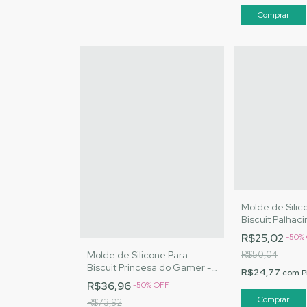
Molde de Silic
Biscuit Palhaci
Artesanatos |
R$25,02
-
50
%
Molde de Silicone Para
R$50,04
Biscuit Princesa do Gamer -
R$24,77
com
P
MJ Artesanatos |Cód. 3070
R$36,96
-
50
%
OFF
R$73,92