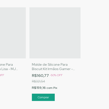
one Para
Molde de Silicone Para
 Lisa - MJ
Biscuit Kit Irmãos Gamer -
|Cód.3060
MJ Artesanatos |Cód. 3072
R$160,77
OFF
-
50
%
OFF
R$321,54
R$159,16
com
Pix