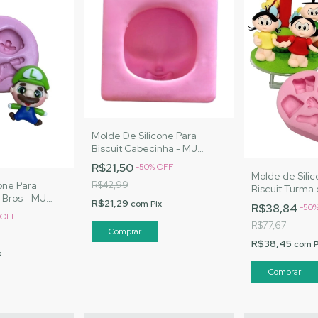
Molde De Silicone Para
Biscuit Cabecinha - MJ
Artesanatos |Cód.3061
R$21,50
-
50
%
OFF
Molde de Silic
one Para
R$42,99
Biscuit Turma 
e Bros - MJ
Artesanatos |
R$21,29
com
Pix
R$38,84
-
50
Cód. 3071
OFF
R$77,67
R$38,45
com
P
x