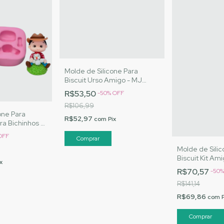
Molde de Silicone Para
Biscuit Urso Amigo - MJ
Artesanatos |Cód. 3048
R$53,50
-
50
%
OFF
R$106,99
one Para
R$52,97
com
Pix
ra Bichinhos -
s |Cód.3063
OFF
Molde de Silic
Biscuit Kit Am
x
Artesanatos |
R$70,57
-
50
R$141,14
R$69,86
com