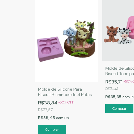
Molde de Silic
Biscuit Topo pa
MJ Artesanato
R$35,71
-
50
%
Molde de Silicone Para
R$71,41
Biscuit Bichinhos de 4 Patas
R$35,35
com
Pi
2 - MJ Artesanatos |Cód.
R$38,84
-
50
%
OFF
3039
R$77,67
R$38,45
com
Pix