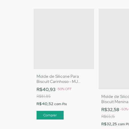
Molde de Silicone Para
Biscuit Carinhoso - MJ
Artesanatos |Cód. 3038
R$40,93
-
50
%
OFF
Molde de Silic
R$81,85
Biscuit Menin
R$40,52
com
Pix
Artesanatos |
R$32,58
-
50
%
R$65,15
R$32,25
com
Pi