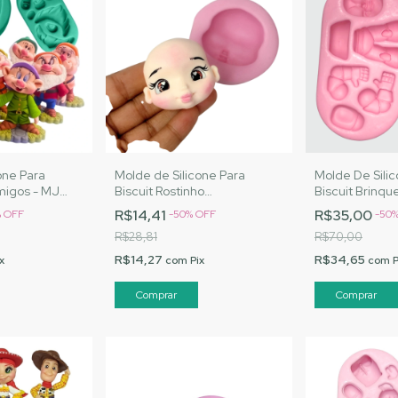
one Para
Molde de Silicone Para
Molde De Sili
migos - MJ
Biscuit Rostinho
Biscuit Brinqu
Cód. 3045
Personalizado M - MJ
Artesanatos |
R$14,41
R$35,00
%
OFF
-
50
%
OFF
-
50
Artesanatos |Cód. 3059
R$28,81
R$70,00
R$14,27
R$34,65
x
com
Pix
com
P