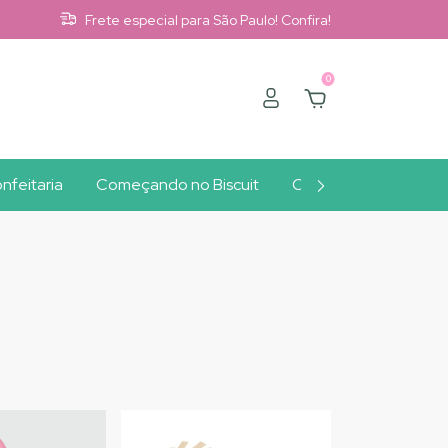
Frete especial para São Paulo! Confira!
0
nfeitaria
Começando no Biscuit
Clube A10
Outlet