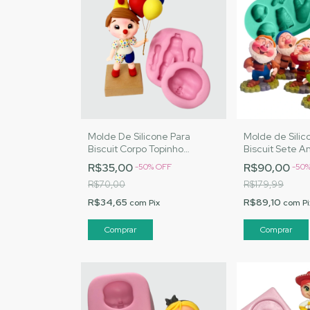
Molde De Silicone Para
Molde de Silic
Biscuit Corpo Topinho
Biscuit Sete A
Delicado - MJ Artesanatos
Artesanatos |
R$35,00
R$90,00
-
50
%
OFF
-
50
|Cód. 3064
R$70,00
R$179,99
R$34,65
R$89,10
com
Pix
com
Pi