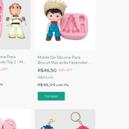
cone Para
Molde De Silicone Para
edo Toy 2 - MJ
Biscuit Macacão Fazendeiro
Cód. 3043
G - MJ Artesanatos |Cód.
%
OFF
R$46,50
-
50
%
OFF
3065
R$93,00
R$46,04
ix
com
Pix