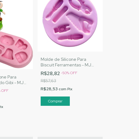
Molde de Silicone Para
Biscuit Ferramentas - MJ
Artesanatos |Cód. 3021
R$28,82
-
50
%
OFF
one Para
R$57,63
do Gibi - MJ
Cód. 3046
R$28,53
com
Pix
%
OFF
ix