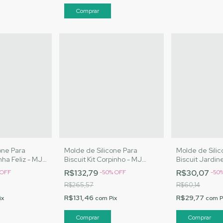
one Para
Molde de Silicone Para
Molde de Silic
nha Feliz - MJ
Biscuit Kit Corpinho - MJ
Biscuit Jardin
Cód. 3050
Artesanatos |Cód. 3041
Artesanatos |
R$132,79
R$30,07
OFF
-
50
%
OFF
-
50
R$265,57
R$60,14
R$131,46
R$29,77
ix
com
Pix
com
P