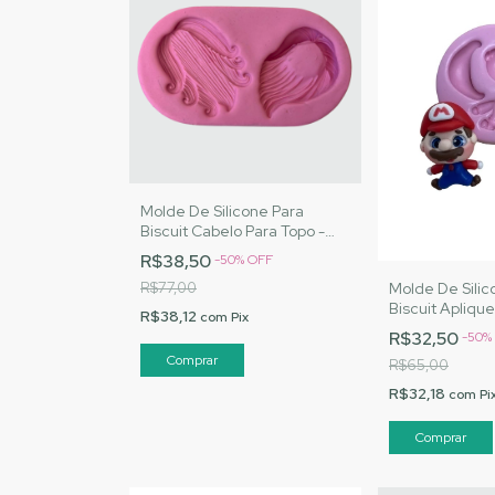
Molde De Silicone Para
Biscuit Cabelo Para Topo -
MJ Artesanatos |Cód. 3052
R$38,50
-
50
%
OFF
Molde De Silic
R$77,00
Biscuit Apliqu
R$38,12
com
Pix
Artesanatos |
R$32,50
-
50
%
R$65,00
R$32,18
com
Pi