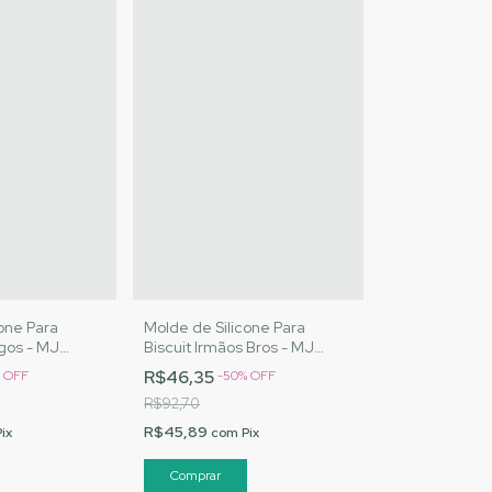
one Para
Molde de Silicone Para
igos - MJ
Biscuit Irmãos Bros - MJ
Cód. 3047
Artesanatos |Cód. 3068
R$46,35
%
OFF
-
50
%
OFF
R$92,70
R$45,89
Pix
com
Pix