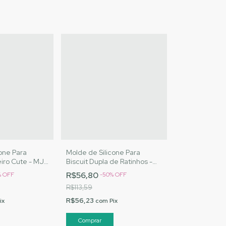
one Para
Molde de Silicone Para
eiro Cute - MJ
Biscuit Dupla de Ratinhos -
Cód. 3040
MJ Artesanatos |Cód. 3037
R$56,80
%
OFF
-
50
%
OFF
R$113,59
R$56,23
ix
com
Pix