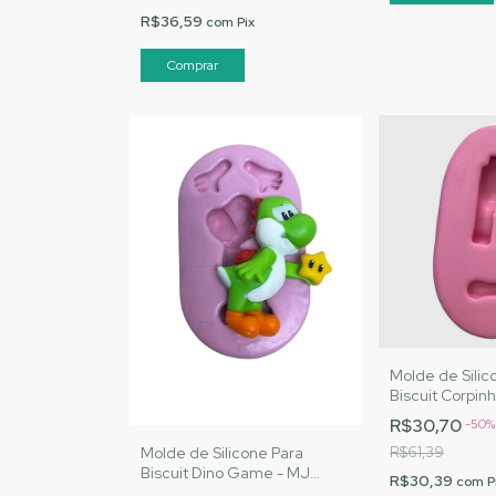
R$36,59
com
Pix
Molde de Silic
Biscuit Corpin
Artesanatos |
R$30,70
-
50
Molde de Silicone Para
R$61,39
Biscuit Dino Game - MJ
R$30,39
com
P
Artesanatos |Cód. 3069