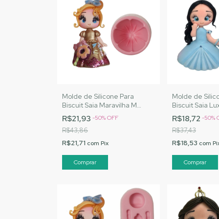
Molde de Silicone Para
Molde de Silic
Biscuit Saia Maravilha M
Biscuit Saia L
|Cód. 1545
Artesanatos |C
R$21,93
R$18,72
-
50
%
OFF
-
50
%
R$43,86
R$37,43
R$21,71
R$18,53
com
Pix
com
Pi