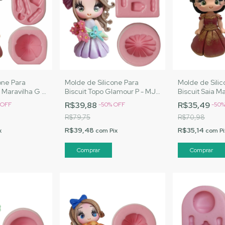
one Para
Molde de Silicone Para
Molde de Silic
o Maravilha G -
Biscuit Topo Glamour P - MJ
Biscuit Saia M
s |Cód. 1557
Artesanatos |Cód.1565
Artesanatos |
R$39,88
R$35,49
OFF
-
50
%
OFF
-
50
R$79,75
R$70,98
R$39,48
R$35,14
x
com
Pix
com
Pi