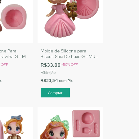
one Para
Molde de Silicone para
aravilha G - MJ
Biscuit Saia De Luxo G - MJ
Cód.1550
Artesanatos |Cód.1548
R$33,88
%
OFF
-
50
%
OFF
R$67,75
R$33,54
x
com
Pix