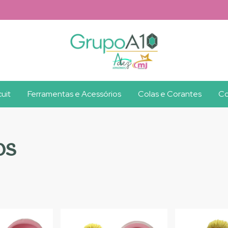
uit
Ferramentas e Acessórios
Colas e Corantes
Co
os