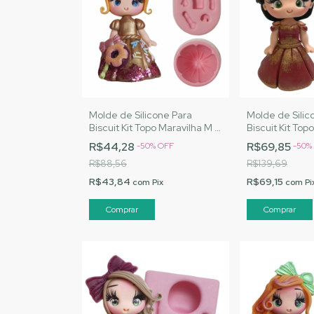
Molde de Silicone Para
Molde de Silic
Biscuit Kit Topo Maravilha M -
Biscuit Kit Top
MJ Artesanatos |Cód. 1561
MJ Artesanato
R$44,28
R$69,85
-
50
%
OFF
-
50
%
R$88,56
R$139,69
R$43,84
R$69,15
com
Pix
com
Pi