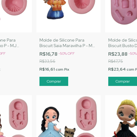
one Para
Molde de Silicone Para
Molde de Silic
xo P - MJ
Biscuit Saia Maravilha P - MJ
Biscuit Busto 
ód. 1554
Artesanatos |Cód. 1553
M - MJ Artesa
R$16,78
R$23,88
OFF
-
50
%
OFF
-
50
1551
R$33,56
R$47,75
R$16,61
R$23,64
x
com
Pix
com
P