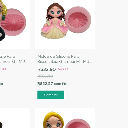
one Para
Molde de Silicone Para
lamour G - MJ
Biscuit Saia Glamour M - MJ
Cód. 1546
Artesanatos |Cód. 1544
R$32,90
%
OFF
-
50
%
OFF
R$65,80
R$32,57
ix
com
Pix