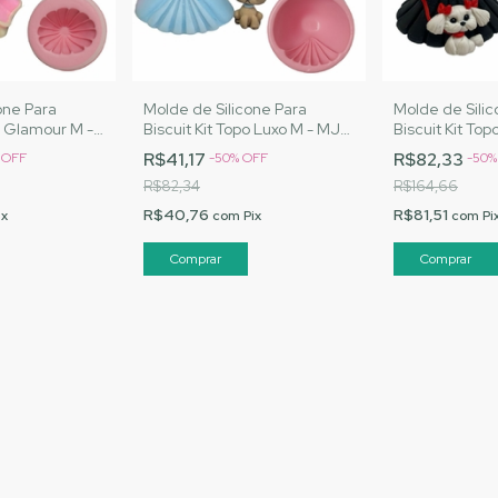
one Para
Molde de Silicone Para
Molde de Silic
po Glamour M -
Biscuit Kit Topo Luxo M - MJ
Biscuit Kit To
s Cód. 1562
Artesanatos |Cód. 1560
MJ Artesanato
R$41,17
R$82,33
%
OFF
-
50
%
OFF
-
50
R$82,34
R$164,66
R$40,76
R$81,51
ix
com
Pix
com
Pi