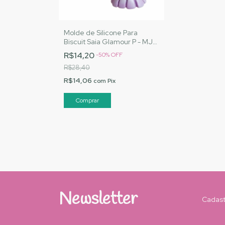
Molde de Silicone Para
Biscuit Saia Glamour P - MJ
Artesanatos |Cód. 1542
R$14,20
-
50
%
OFF
R$28,40
R$14,06
com
Pix
Newsletter
Cadast