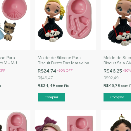
one Para
Molde de Silicone Para
Molde de Silic
uxo M - MJ
Biscuit Busto Das Maravilhas
Biscuit Saia G
ód. 1559
G - MJ Artesanatos |Cód.
Artesanatos |
R$24,74
R$46,25
OFF
-
50
%
OFF
-
50
1552
R$49,47
R$92,49
R$24,49
R$45,79
x
com
Pix
com
P