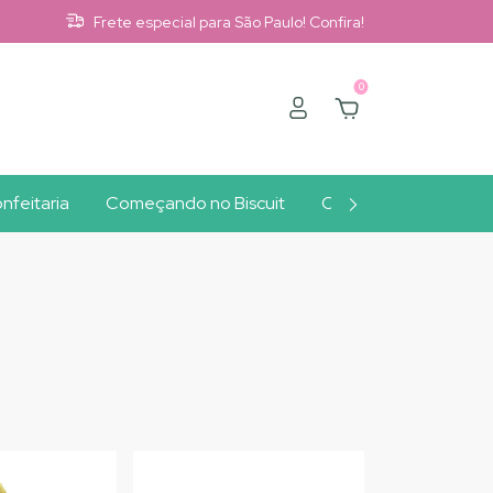
Frete especial para São Paulo! Confira!
0
nfeitaria
Começando no Biscuit
Clube A10
Outlet