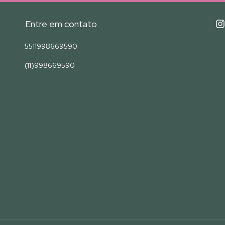
Entre em contato
5511998669590
(11)998669590