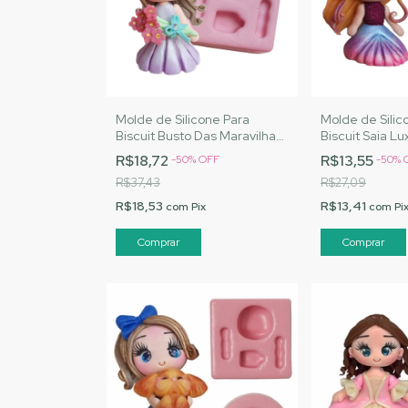
Molde de Silicone Para
Molde de Silic
Biscuit Busto Das Maravilhas
Biscuit Saia Lu
P - MJ Artesanatos |Cód.
Artesanatos |C
R$18,72
R$13,55
-
50
%
OFF
-
50
%
1555
R$37,43
R$27,09
R$18,53
R$13,41
com
Pix
com
Pi