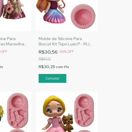
one Para
Molde de Silicone Para
Das Maravilhas
Biscuit Kit Topo Luxo P - MJ
natos |Cód.
Artesanatos |Cód. 1563
R$30,56
%
OFF
-
50
%
OFF
R$61,12
R$30,25
ix
com
Pix