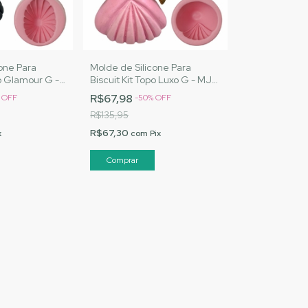
one Para
Molde de Silicone Para
po Glamour G -
Biscuit Kit Topo Luxo G - MJ
s |Cód. 1558
Artesanatos |Cód. 1556
R$67,98
%
OFF
-
50
%
OFF
R$135,95
R$67,30
x
com
Pix