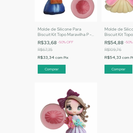
Molde de Silicone Para
Molde de Silic
Biscuit Kit Topo Maravilha P -
Biscuit Kit To
MJ Artesanatos |Cód. 1564
MJ Artesanato
R$33,68
R$54,88
-
50
%
OFF
-
50
R$67,35
R$109,76
R$33,34
R$54,33
com
Pix
com
P