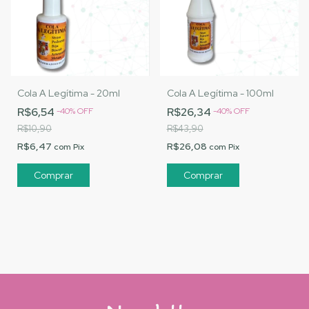
Cola A Legítima - 20ml
Cola A Legítima - 100ml
R$6,54
R$26,34
-
40
%
OFF
-
40
%
OFF
R$10,90
R$43,90
R$6,47
R$26,08
com
Pix
com
Pix