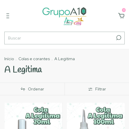
0
Início
.
Colas e corantes
.
A Legitima
A Legitima
Ordenar
Filtrar