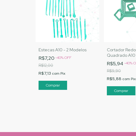
Estecas A10 - 2 Modelos
Cortador Redo
Quadrado A10
R$7,20
-
40
%
OFF
R$5,94
-
40
%
O
R$12,00
R$9,90
R$7,13
com
Pix
R$5,88
com
Pix
Comprar
Comprar