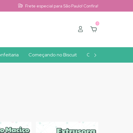
Frete especial para São Paulo! Confira!
0
nfeitaria
Começando no Biscuit
Clube A10
Outlet