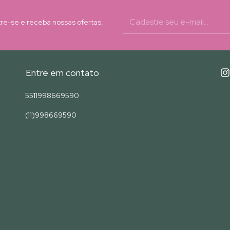
re-se e receba nossas ofertas.
Entre em contato
5511998669590
(11)998669590