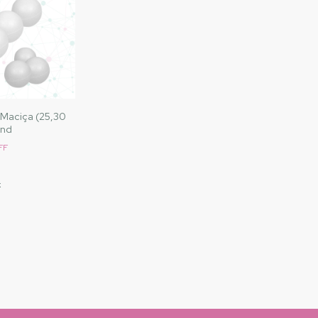
 Maciça (25,30
und
FF
x