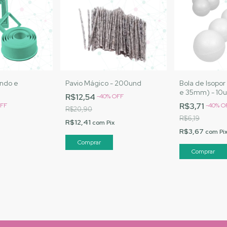
ndo e
Pavio Mágico - 200und
Bola de Isopor
e 35mm) - 10
R$12,54
-
40
%
OFF
R$3,71
FF
-
40
%
O
R$20,90
R$6,19
R$12,41
com
Pix
R$3,67
com
Pi
Comprar