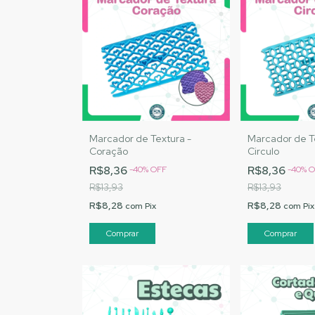
Marcador de Textura -
Marcador de T
Coração
Circulo
R$8,36
R$8,36
-
40
%
OFF
-
40
%
O
R$13,93
R$13,93
R$8,28
R$8,28
com
Pix
com
Pix