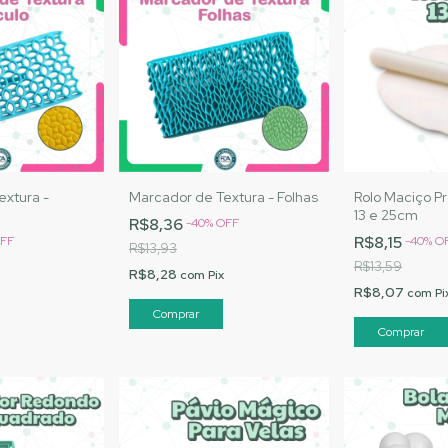
extura -
Marcador de Textura - Folhas
Rolo Maciço Pr
13 e 25cm
R$8,36
-
40
%
OFF
R$8,15
FF
-
40
%
O
R$13,93
R$13,59
R$8,28
com
Pix
R$8,07
com
Pi
Comprar