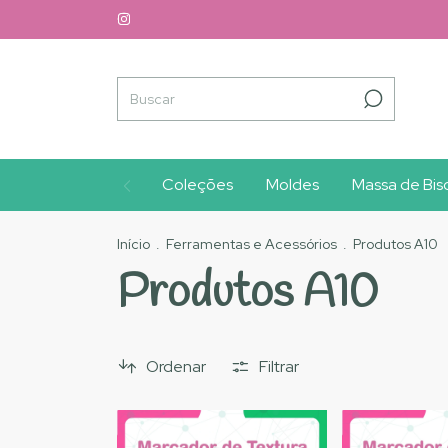
Coleções
Moldes
Massa de Bisc
Início
.
Ferramentas e Acessórios
.
Produtos A10
Produtos A10
Ordenar
Filtrar