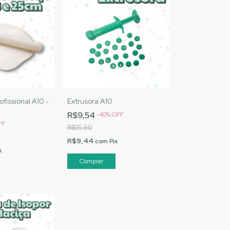
ofissional A10 -
Extrusora A10
R$9,54
-
40
%
OFF
FF
R$15,90
R$9,44
com
Pix
x