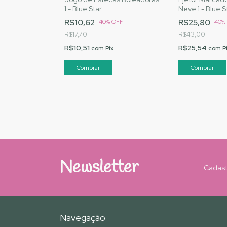
1 - Blue Star
Neve 1 - Blue S
R$10,62
R$25,80
-
40
%
OFF
-
40
%
R$17,70
R$43,00
R$10,51
R$25,54
com
Pix
com
P
Newsletter
Cadast
Navegação