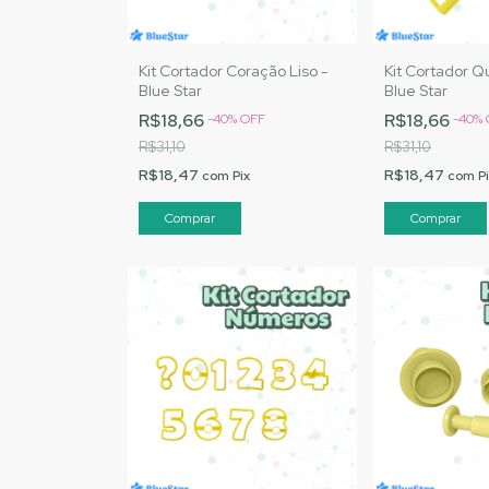
Kit Cortador Coração Liso -
Kit Cortador Q
Blue Star
Blue Star
R$18,66
R$18,66
-
40
%
OFF
-
40
%
R$31,10
R$31,10
R$18,47
R$18,47
com
Pix
com
P