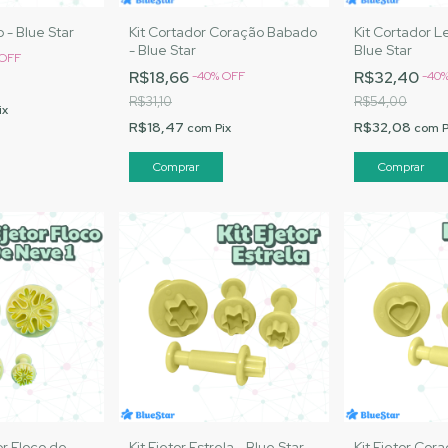
 - Blue Star
Kit Cortador Coração Babado
Kit Cortador Le
- Blue Star
Blue Star
OFF
R$18,66
R$32,40
-
40
%
OFF
-
40
R$31,10
R$54,00
ix
R$18,47
R$32,08
com
Pix
com
P
r Floco de
Kit Ejetor Estrela - Blue Star
Kit Ejetor Cora