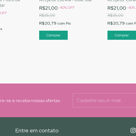
tar
R$21,00
R$21,00
-
40
%
OFF
-
40
%
OFF
R$35,00
R$35,00
R$20,79
R$20,79
com
Pix
com
P
ix
re-se e receba nossas ofertas.
Entre em contato