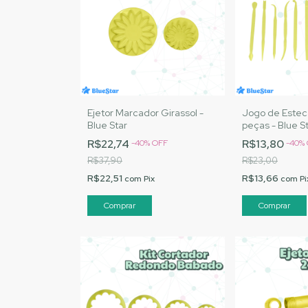
Ejetor Marcador Girassol -
Jogo de Estec
Blue Star
peças - Blue S
R$22,74
R$13,80
-
40
%
OFF
-
40
%
R$37,90
R$23,00
R$22,51
R$13,66
com
Pix
com
Pi