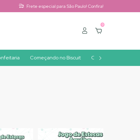
Frete especial para São Paulo! Confira!
0
nfeitaria
Começando no Biscuit
Clube A10
Outlet