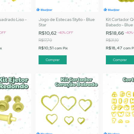
uadrado Liso -
Jogo de Estecas Styllo - Blue
Kit Cortador 
Star
Babado - Blue 
R$10,62
R$18,66
OFF
-
40
%
OFF
-
40
%
R$17,70
R$31,10
R$10,51
R$18,47
ix
com
Pix
com
P