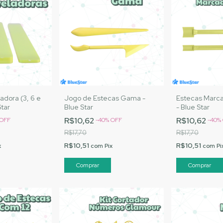
adora (3, 6 e
Jogo de Estecas Gama -
Estecas Marc
tar
Blue Star
- Blue Star
R$10,62
R$10,62
OFF
-
40
%
OFF
-
40
%
R$17,70
R$17,70
R$10,51
R$10,51
x
com
Pix
com
Pi