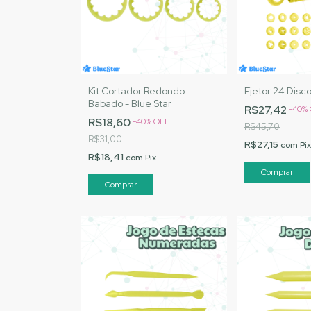
Kit Cortador Redondo
Ejetor 24 Disco
Babado - Blue Star
R$27,42
-
40
%
R$18,60
-
40
%
OFF
R$45,70
R$31,00
R$27,15
com
Pix
R$18,41
com
Pix