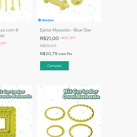
cas com 8
Ejetor Myosotis - Blue Star
tar
R$21,00
-
40
%
OFF
OFF
R$35,00
R$20,79
com
Pix
x