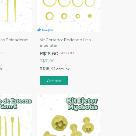
as Boleadoras
Kit Cortador Redondo Liso -
Blue Star
R$18,60
OFF
-
40
%
OFF
R$31,00
R$18,41
ix
com
Pix