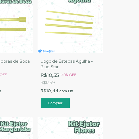
adoras de Boca
Jogo de Estecas Agulha -
Blue Star
R$10,55
OFF
-
40
%
OFF
R$17,59
R$10,44
x
com
Pix