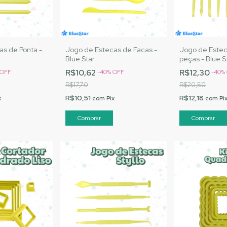
as de Ponta -
Jogo de Estecas de Facas -
Jogo de Este
Blue Star
peças - Blue S
R$10,62
R$12,30
OFF
-
40
%
OFF
-
40
%
R$17,70
R$20,50
R$10,51
R$12,18
x
com
Pix
com
Pi