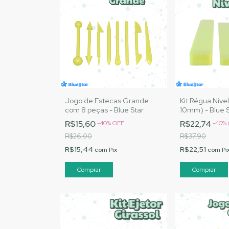
Jogo de Estecas Grande
Kit Régua Nivel
com 8 peças - Blue Star
10mm) - Blue S
R$15,60
R$22,74
-
40
%
OFF
-
40
%
R$26,00
R$37,90
R$15,44
R$22,51
com
Pix
com
Pi