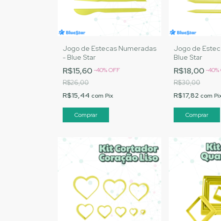
Jogo de Estecas Numeradas
Jogo de Estec
- Blue Star
Blue Star
R$15,60
R$18,00
-
40
%
OFF
-
40
%
R$26,00
R$30,00
R$15,44
R$17,82
com
Pix
com
Pi