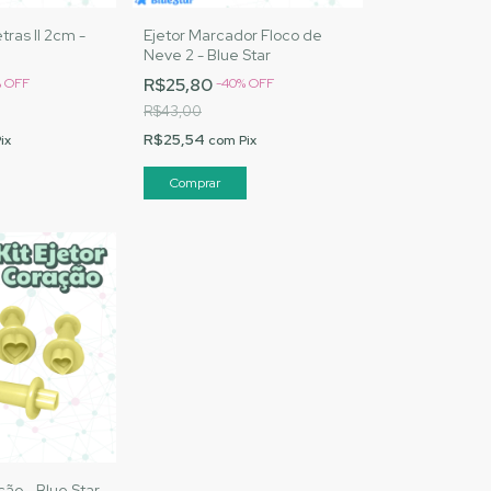
tras II 2cm -
Ejetor Marcador Floco de
Neve 2 - Blue Star
R$25,80
%
OFF
-
40
%
OFF
R$43,00
R$25,54
ix
com
Pix
ção - Blue Star