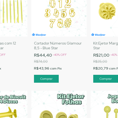
as com 12
Cortador Números Glamour
Kit Ejetor Marg
tar
8,5 - Blue Star
Star
R$44,40
R$21,00
OFF
-
40
%
OFF
-
40
%
R$74,00
R$35,00
R$43,96
R$20,79
x
com
Pix
com
P