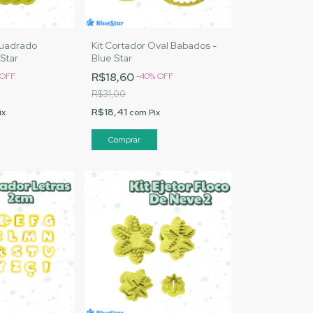
Quadrado
Kit Cortador Oval Babados -
Star
Blue Star
R$18,60
OFF
-
40
%
OFF
R$31,00
R$18,41
ix
com
Pix