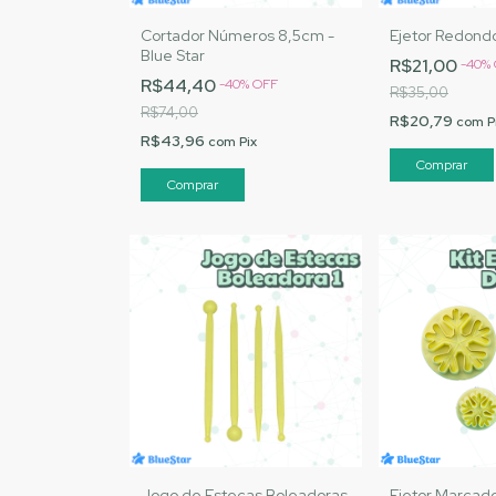
Cortador Números 8,5cm -
Ejetor Redondo
Blue Star
R$21,00
-
40
%
R$44,40
-
40
%
OFF
R$35,00
R$74,00
R$20,79
com
P
R$43,96
com
Pix
Jogo de Estecas Boleadoras
Ejetor Marcado