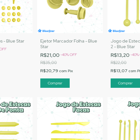
s - Blue Star
Ejetor Marcador Folha - Blue
Jogo de Estec
Star
2 - Blue Star
OFF
R$21,00
R$13,20
-
40
%
OFF
-
40
%
R$35,00
R$22,00
R$20,79
R$13,07
com
Pix
com
P