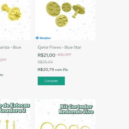
arida - Blue
Ejetor Flores - Blue Star
R$21,00
-
40
%
OFF
OFF
R$35,00
R$20,79
com
Pix
ix