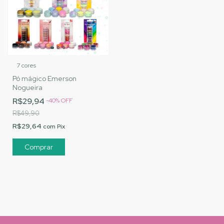
7 cores
Pó mágico Emerson
Nogueira
R$29,94
-
40
%
OFF
R$49,90
R$29,64
com
Pix
Comprar