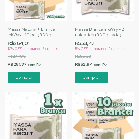
Massa Natural + Branca
Massa Branca InkWay - 2
InkWay - 10 pct (900g
unidades (900g cada)
cada)
R$264,01
R$53,47
10% OFF
comprando 2 ou mais
5% OFF
comprando 2 ou mais
R$277,90
R$56,28
R$261,37
R$52,94
com
Pix
com
Pix