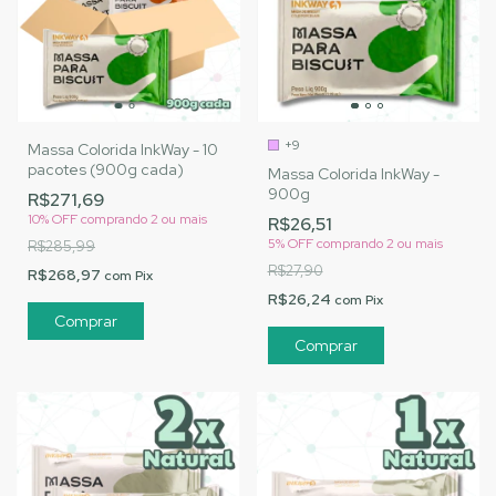
+9
Massa Colorida InkWay - 10
pacotes (900g cada)
Massa Colorida InkWay -
900g
R$271,69
10% OFF
comprando 2 ou mais
R$26,51
5% OFF
comprando 2 ou mais
R$285,99
R$27,90
R$268,97
com
Pix
R$26,24
com
Pix
Comprar