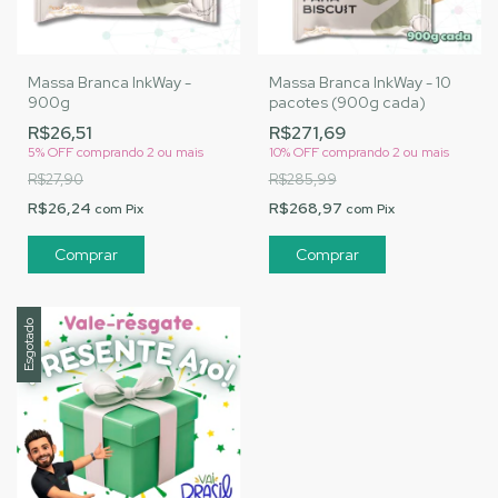
Massa Branca InkWay -
Massa Branca InkWay - 10
900g
pacotes (900g cada)
R$26,51
R$271,69
5% OFF
comprando 2 ou mais
10% OFF
comprando 2 ou mais
R$27,90
R$285,99
R$26,24
R$268,97
com
Pix
com
Pix
Esgotado