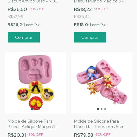
Biscuit Amigo Urso - MJ
Biscuit Mundo Mágico 3 -
Artesanatos |Cód. 1478
MJ Artesanatos |Cód. 1474
R$26,50
R$18,22
-
50
%
OFF
-
50
%
OFF
R$52,99
R$36,44
R$26,24
R$18,04
com
Pix
com
Pix
Molde de Silicone Para
Molde de Silicone Para
Biscuit Aplique Mágico 1 -
Biscuit Kit Turma do Urso -
MJ Artesanatos |Cód. 1486
MJ Artesanatos |Cód. 1482
R$20,31
R$79,58
-
50
%
OFF
-
50
%
OFF