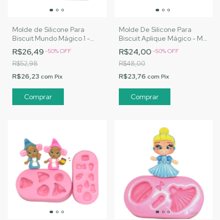
Molde de Silicone Para
Molde De Silicone Para
Biscuit Mundo Mágico 1 -
Biscuit Aplique Mágico - MJ
MJ Artesanatos |Cód. 1472
Artesanatos |Cód. 1485
R$26,49
R$24,00
-
50
%
OFF
-
50
%
OFF
R$52,98
R$48,00
R$26,23
R$23,76
com
Pix
com
Pix