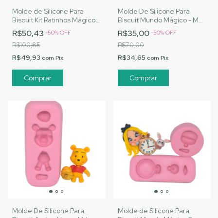
Molde de Silicone Para
Molde De Silicone Para
Biscuit Kit Ratinhos Mágicos
Biscuit Mundo Mágico - MJ
- MJ Artesanatos |Cód. 1471
Artesanatos |Cód. 1470
R$50,43
R$35,00
-
50
%
OFF
-
50
%
OFF
R$100,85
R$70,00
R$49,93
R$34,65
com
Pix
com
Pix
Molde De Silicone Para
Molde de Silicone Para