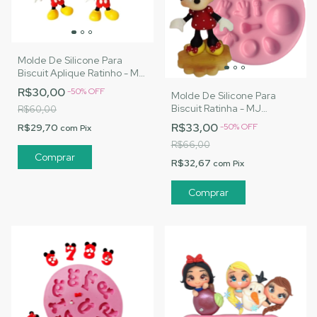
Molde De Silicone Para
Biscuit Aplique Ratinho - MJ
Artesanatos |Cód. 1484
R$30,00
-
50
%
OFF
Molde De Silicone Para
Biscuit Ratinha - MJ
R$60,00
Artesanatos |Cód. 1469
R$33,00
R$29,70
-
50
%
OFF
com
Pix
R$66,00
R$32,67
com
Pix