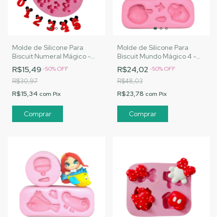
Molde de Silicone Para
Molde de Silicone Para
Biscuit Numeral Mágico -
Biscuit Mundo Mágico 4 -
MJ Artesanatos |Cód. 1483
MJ Artesanatos |Cód. 1475
R$15,49
R$24,02
-
50
%
OFF
-
50
%
OFF
R$30,97
R$48,03
R$15,34
R$23,78
com
Pix
com
Pix