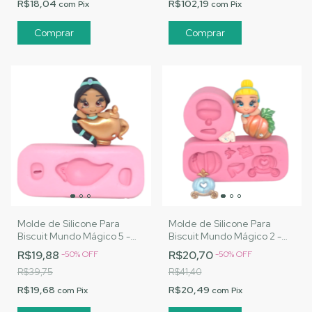
R$18,04
R$102,19
com
Pix
com
Pix
Molde de Silicone Para
Molde de Silicone Para
Biscuit Mundo Mágico 5 -
Biscuit Mundo Mágico 2 -
MJ Artesanatos |Cód. 1476
MJ Artesanatos |Cód. 1473
R$19,88
R$20,70
-
50
%
OFF
-
50
%
OFF
R$39,75
R$41,40
R$19,68
R$20,49
com
Pix
com
Pix