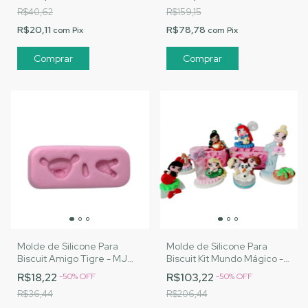
R$40,62
R$159,15
R$20,11
R$78,78
com
Pix
com
Pix
Molde de Silicone Para
Molde de Silicone Para
Biscuit Amigo Tigre - MJ
Biscuit Kit Mundo Mágico -
Artesanatos |Cód. 1479
MJ Artesanatos |Cód. 1477
R$18,22
R$103,22
-
50
%
OFF
-
50
%
OFF
R$36,44
R$206,44