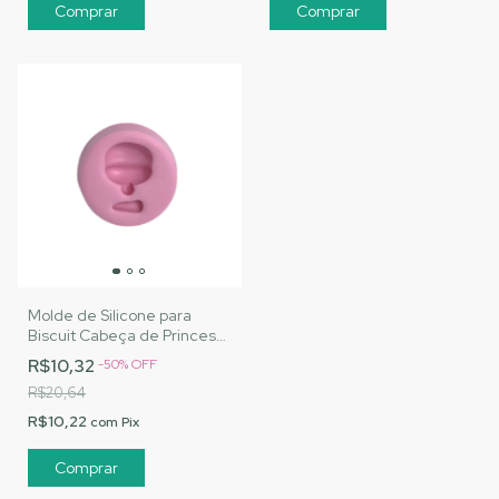
Molde de Silicone para
Biscuit Cabeça de Princesa
- MJ Artesanatos |Cód.
R$10,32
-
50
%
OFF
1467
R$20,64
R$10,22
com
Pix