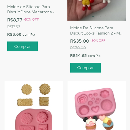
Molde de Silicone Para
Biscuit Doce Macarrons -
MJ Artesanatos |Cód. 3127
R$8,77
-
50
%
OFF
R$17,53
Molde De Silicone Para
Biscuit Looks Fashion 2 - MJ
R$8,68
com
Pix
Artesanatos |Cód. 3128
R$35,00
-
50
%
OFF
R$70,00
R$34,65
com
Pix