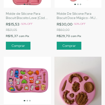
Molde de Silicone Para
Molde De Silicone Para
Biscuit Biscoito Love |Cód.
Biscuit Doce Mágico - MJ
3164
Artesanatos |Cód. 3160
R$15,53
R$30,00
-
50
%
OFF
-
50
%
OFF
R$31,05
R$60,00
R$15,37
R$29,70
com
Pix
com
Pix