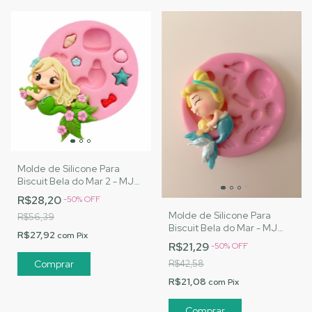
Molde de Silicone Para
Biscuit Bela do Mar 2 - MJ
Artesanatos |Cód. 3176
R$28,20
-
50
%
OFF
Molde de Silicone Para
R$56,39
Biscuit Bela do Mar - MJ
R$27,92
com
Pix
Artesanatos |Cód. 3130
R$21,29
-
50
%
OFF
R$42,58
R$21,08
com
Pix