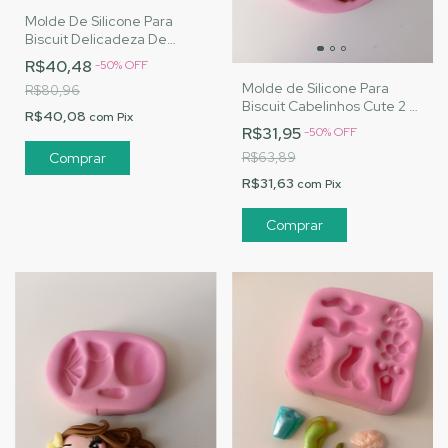
Molde De Silicone Para
Biscuit Delicadeza De
Princesa - MJ Artesanatos
R$40,48
-
50
%
OFF
|Cód.3134
Molde de Silicone Para
R$80,96
Biscuit Cabelinhos Cute 2 -
R$40,08
com
Pix
MJ Artesanatos |Cód. 3131
R$31,95
-
50
%
OFF
R$63,89
R$31,63
com
Pix