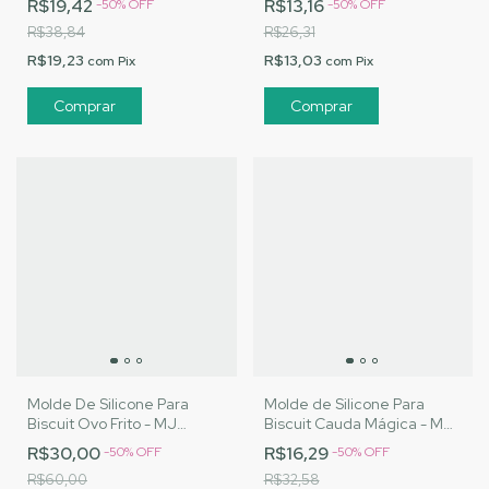
R$19,42
R$13,16
-
50
%
OFF
-
50
%
OFF
R$38,84
R$26,31
R$19,23
R$13,03
com
Pix
com
Pix
Molde De Silicone Para
Molde de Silicone Para
Biscuit Ovo Frito - MJ
Biscuit Cauda Mágica - MJ
Artesanatos |Cód. 3148
Artesanatos |Cód. 3132
R$30,00
R$16,29
-
50
%
OFF
-
50
%
OFF
R$60,00
R$32,58