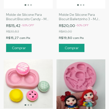
Molde de Silicone Para
Molde De Silicone Para
Biscuit Biscoito Candy - MJ
Biscuit Balletzinho 3 - MJ
Artesanatos |Cód. 3163
Artesanatos |Cód. 3143
R$15,42
R$20,00
-
50
%
OFF
-
50
%
OFF
R$30,83
R$40,00
R$15,27
R$19,80
com
Pix
com
Pix