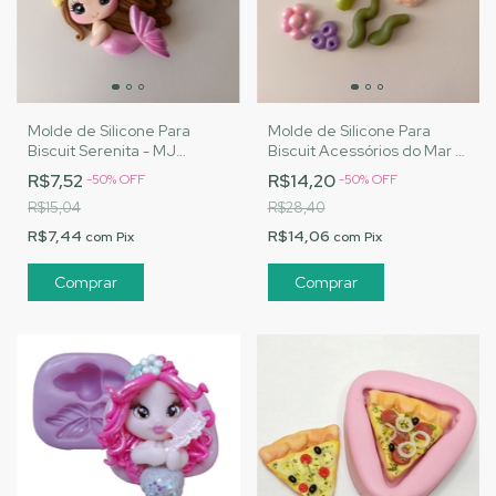
Molde de Silicone Para
Molde de Silicone Para
Biscuit Serenita - MJ
Biscuit Acessórios do Mar 4
Artesanatos |Cód. 3141
- MJ Artesanatos |Cód.
R$7,52
R$14,20
-
50
%
OFF
-
50
%
OFF
3136
R$15,04
R$28,40
R$7,44
R$14,06
com
Pix
com
Pix