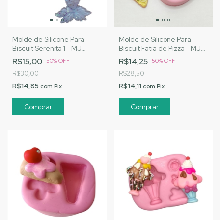
Molde de Silicone Para
Molde de Silicone Para
Biscuit Serenita 1 - MJ
Biscuit Fatia de Pizza - MJ
Artesanatos |Cód. 3140
Artesanatos |Cód. 3150
R$15,00
R$14,25
-
50
%
OFF
-
50
%
OFF
R$30,00
R$28,50
R$14,85
R$14,11
com
Pix
com
Pix