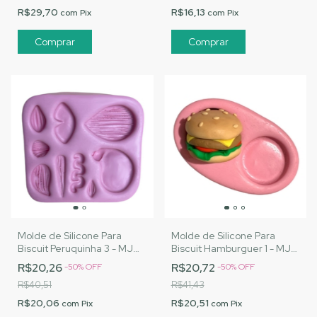
R$29,70
R$16,13
com
Pix
com
Pix
Molde de Silicone Para
Molde de Silicone Para
Biscuit Peruquinha 3 - MJ
Biscuit Hamburguer 1 - MJ
Artesanatos |Cód. 3147
Artesanatos |Cód. 3151
R$20,26
R$20,72
-
50
%
OFF
-
50
%
OFF
R$40,51
R$41,43
R$20,06
R$20,51
com
Pix
com
Pix