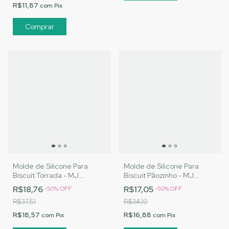
R$11,87
com
Pix
Molde de Silicone Para
Molde de Silicone Para
Biscuit Torrada - MJ
Biscuit Pãozinho - MJ
Artesanatos |Cód.3152
Artesanatos |Cód.3153
R$18,76
R$17,05
-
50
%
OFF
-
50
%
OFF
R$37,51
R$34,10
R$18,57
R$16,88
com
Pix
com
Pix