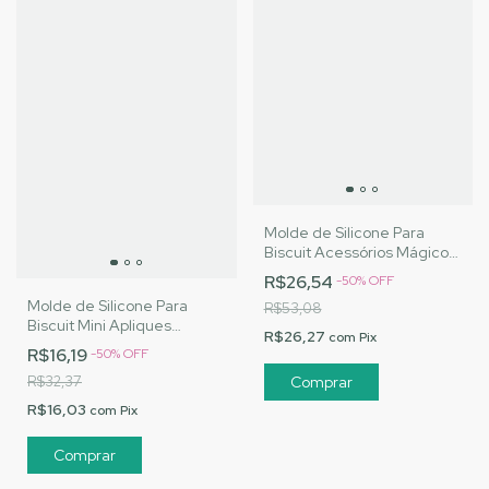
Molde de Silicone Para
Biscuit Acessórios Mágicos
- MJ Artesanatos |Cód. 3171
R$26,54
-
50
%
OFF
Molde de Silicone Para
R$53,08
Biscuit Mini Apliques
R$26,27
com
Pix
Jardim - MJ Artesanatos
R$16,19
-
50
%
OFF
|Cód. 3169
R$32,37
R$16,03
com
Pix