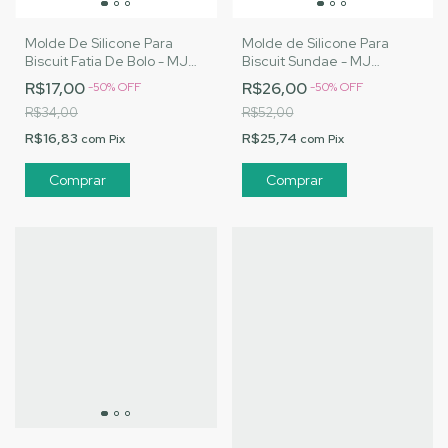
Molde De Silicone Para
Molde de Silicone Para
Biscuit Fatia De Bolo - MJ
Biscuit Sundae - MJ
Artesanatos |Cód. 3154
Artesanatos |Cód. 3162
R$17,00
R$26,00
-
50
%
OFF
-
50
%
OFF
R$34,00
R$52,00
R$16,83
R$25,74
com
Pix
com
Pix