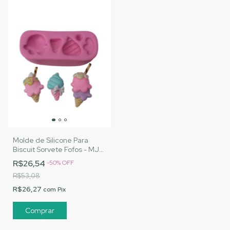
Molde de Silicone Para
Biscuit Sorvete Fofos - MJ
Artesanatos |Cód. 3170
R$26,54
-
50
%
OFF
R$53,08
R$26,27
com
Pix