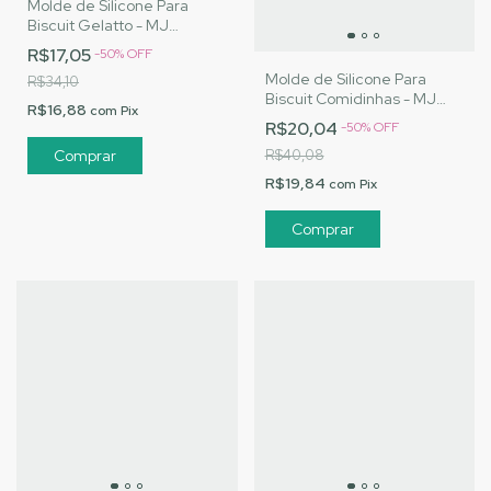
Molde de Silicone Para
Biscuit Gelatto - MJ
Artesanatos |Cód.3159
R$17,05
-
50
%
OFF
Molde de Silicone Para
R$34,10
Biscuit Comidinhas - MJ
R$16,88
com
Pix
Artesanatos |Cód. 3133
R$20,04
-
50
%
OFF
R$40,08
R$19,84
com
Pix