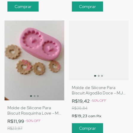
Molde de Silicone Para
Biscuit Algodão Doce - MJ
Artesanatos |Cód. 3161
R$19,42
-
50
%
OFF
Molde de Silicone Para
R$38,84
Biscuit Rosquinha Love - MJ
R$19,23
com
Pix
Artesanatos |Cód. 3155
R$11,99
-
50
%
OFF
R$23,97