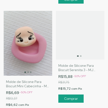
Molde de Silicone Para
Biscuit Serenita 3 - MJ
Artesanatos |Cód. 3137
R$15,88
-
50
%
OFF
Molde de Silicone Para
R$31,75
Biscuit Mini Cabecinha - MJ
R$15,72
com
Pix
Artesanatos |Cód. 3135
R$6,69
-
50
%
OFF
R$13,37
R$6,62
com
Pix