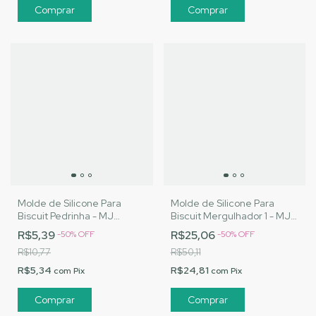
Molde de Silicone Para
Molde de Silicone Para
Biscuit Pedrinha - MJ
Biscuit Mergulhador 1 - MJ
Artesanatos |Cód. 3173
Artesanatos |Cód. 3125
R$5,39
R$25,06
-
50
%
OFF
-
50
%
OFF
R$10,77
R$50,11
R$5,34
R$24,81
com
Pix
com
Pix