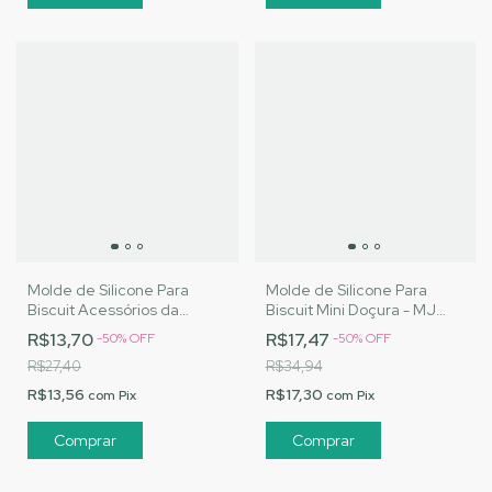
Molde de Silicone Para
Molde de Silicone Para
Biscuit Acessórios da
Biscuit Mini Doçura - MJ
Sereia - MJ Artesanatos
Artesanatos |Cód. 3168
R$13,70
R$17,47
-
50
%
OFF
-
50
%
OFF
|Cód. 3165
R$27,40
R$34,94
R$13,56
R$17,30
com
Pix
com
Pix