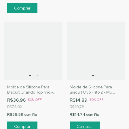
Molde de Silicone Para
Molde de Silicone Para
Biscuit Ovo Frito 2 - MJ
Biscuit Criando Topinho -
Artesanatos |Cód. 3158
MJ Artesanatos |Cód. 3142
R$14,89
R$36,96
-
50
%
OFF
-
50
%
OFF
R$29,78
R$73,92
R$14,74
R$36,59
com
Pix
com
Pix