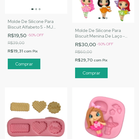
Molde De Silicone Para
Biscuit Alfabeto 5 - MJ
Molde De Silicone Para
Artesanatos |Cód. 3172
R$19,50
-
50
%
OFF
Biscuit Menina De Laço -
MJ Artesanatos |Cód. 3144
R$39,00
R$30,00
-
50
%
OFF
R$19,31
com
Pix
R$60,00
R$29,70
com
Pix