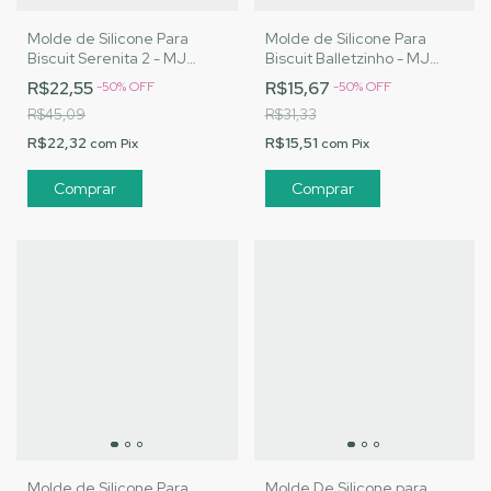
Molde de Silicone Para
Molde de Silicone Para
Biscuit Serenita 2 - MJ
Biscuit Balletzinho - MJ
Artesanatos |Cód. 3139
Artesanatos |Cód. 3145
R$22,55
R$15,67
-
50
%
OFF
-
50
%
OFF
R$45,09
R$31,33
R$22,32
R$15,51
com
Pix
com
Pix
Molde de Silicone Para
Molde De Silicone para