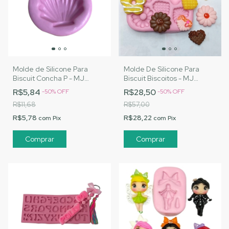
Molde de Silicone Para
Molde De Silicone Para
Biscuit Concha P - MJ
Biscuit Biscoitos - MJ
Artesanatos |Cód. 3138
Artesanatos |Cód. 3166
R$5,84
R$28,50
-
50
%
OFF
-
50
%
OFF
R$11,68
R$57,00
R$5,78
R$28,22
com
Pix
com
Pix