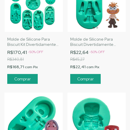
Molde de Silicone Para
Molde de Silicone Para
Biscuit Kit Divertidamente
Biscuit Divertidamente
Completo - MJ Artesanatos
Ansiedade - MJ
R$170,41
R$22,64
-
50
%
OFF
-
50
%
OFF
| Cód. M003
Artesanatos | Cód. A012
R$340,81
R$45,27
R$168,71
R$22,41
com
Pix
com
Pix