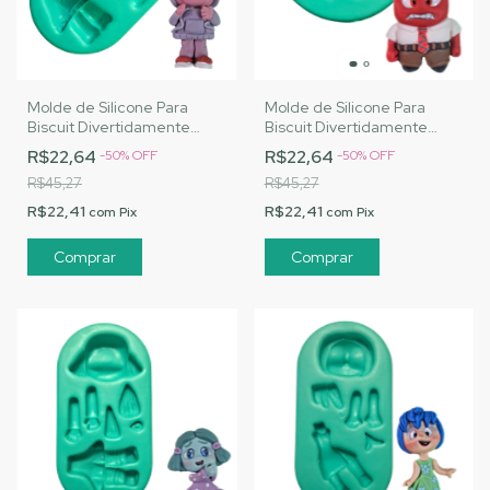
Molde de Silicone Para
Molde de Silicone Para
Biscuit Divertidamente
Biscuit Divertidamente
Vergonha - MJ Artesanatos
Raiva - MJ Artesanatos |
R$22,64
R$22,64
-
50
%
OFF
-
50
%
OFF
| Cód. A014
Cód. A007
R$45,27
R$45,27
R$22,41
R$22,41
com
Pix
com
Pix