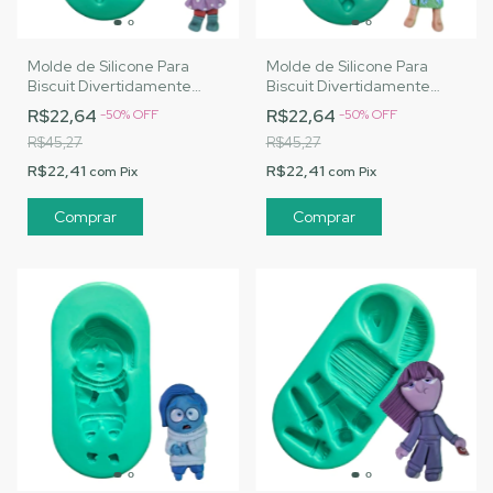
Molde de Silicone Para
Molde de Silicone Para
Biscuit Divertidamente
Biscuit Divertidamente
Inveja - MJ Artesanatos |
Alegria - MJ Artesanatos |
R$22,64
R$22,64
-
50
%
OFF
-
50
%
OFF
Cód. A010
Cód. A013
R$45,27
R$45,27
R$22,41
R$22,41
com
Pix
com
Pix