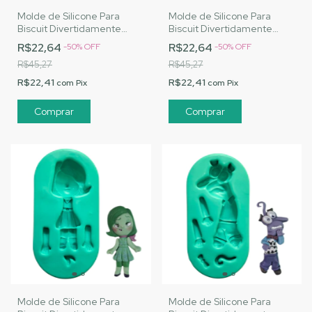
Molde de Silicone Para
Molde de Silicone Para
Biscuit Divertidamente
Biscuit Divertidamente
Tristeza - MJ Artesanatos |
Tédio - MJ Artesanatos |
R$22,64
R$22,64
-
50
%
OFF
-
50
%
OFF
Cód. A011
Cód. A009
R$45,27
R$45,27
R$22,41
R$22,41
com
Pix
com
Pix
Molde de Silicone Para
Molde de Silicone Para