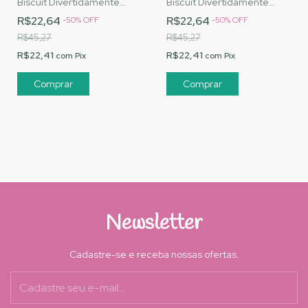
Biscuit Divertidamente
Biscuit Divertidamente
Nojinho - MJ Artesanatos |
Medo - MJ Artesanatos |
R$22,64
R$22,64
-
50
%
OFF
-
50
%
OFF
Cód. A015
Cód. A008
R$45,27
R$45,27
R$22,41
R$22,41
com
Pix
com
Pix
Newsletter
Cadastre-se e receba nossas ofertas.