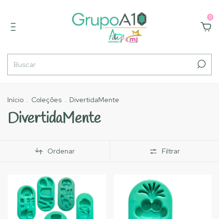
0
Início
.
Coleções
.
DivertidaMente
DivertidaMente
Ordenar
Filtrar