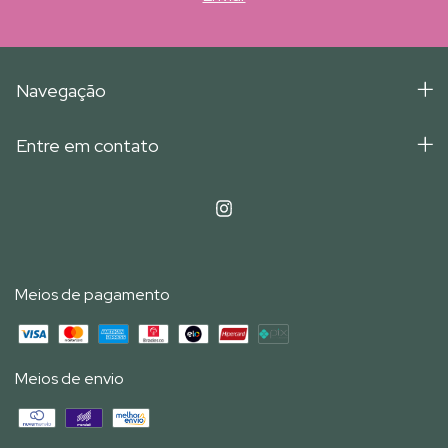
Navegação
Entre em contato
Meios de pagamento
Meios de envio