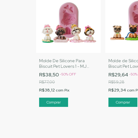
Molde De Silicone Para
Molde de Silic
Biscuit Pet Lovers 1 - MJ
Biscuit Pet Lov
Artesanatos |Cód. 1349
Artesanatos |
R$38,50
R$29,64
-
50
%
OFF
-
50
R$77,00
R$59,28
R$38,12
R$29,34
com
Pix
com
P