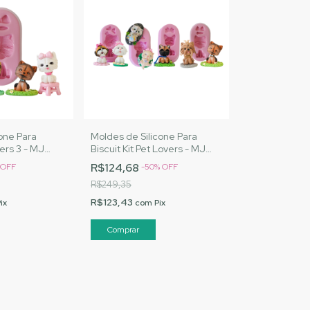
one Para
Moldes de Silicone Para
vers 3 - MJ
Biscuit Kit Pet Lovers - MJ
ód. 1351
Artesanatos |Cód. 1353
R$124,68
OFF
-
50
%
OFF
R$249,35
R$123,43
ix
com
Pix