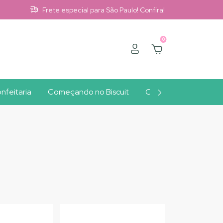
Frete especial para São Paulo! Confira!
0
nfeitaria
Começando no Biscuit
Clube A10
Outlet