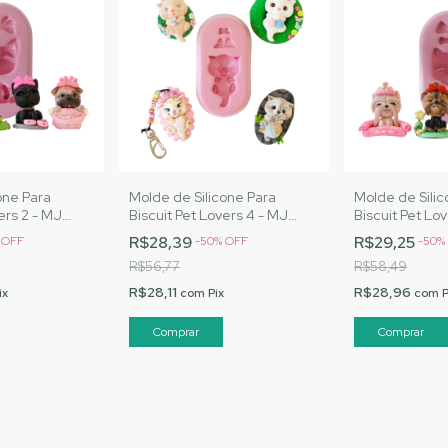
one Para
Molde de Silicone Para
Molde de Silic
ers 2 - MJ
Biscuit Pet Lovers 4 - MJ
Biscuit Pet Lo
Cód. 1350
Artesanatos |Cód. 1352
Artesanatos |C
R$28,39
R$29,25
%
OFF
-
50
%
OFF
-
50
%
R$56,77
R$58,49
R$28,11
R$28,96
ix
com
Pix
com
P