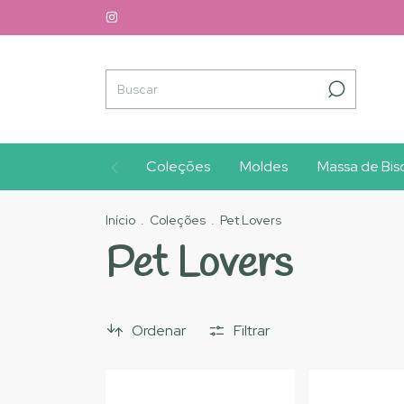
Coleções
Moldes
Massa de Bisc
Início
.
Coleções
.
Pet Lovers
Pet Lovers
Ordenar
Filtrar