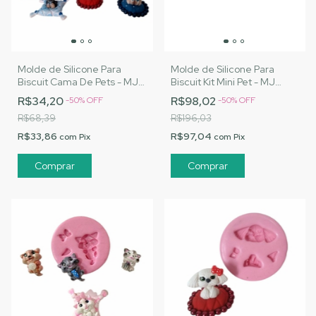
Molde de Silicone Para
Molde de Silicone Para
Biscuit Cama De Pets - MJ
Biscuit Kit Mini Pet - MJ
Artesanatos |Cód. 1549
Artesanatos |Cód. 1540
R$34,20
R$98,02
-
50
%
OFF
-
50
%
OFF
R$68,39
R$196,03
R$33,86
R$97,04
com
Pix
com
Pix