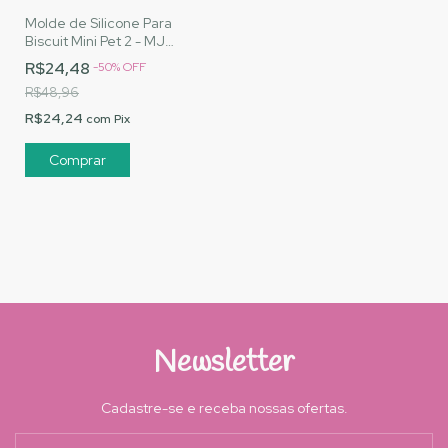
Molde de Silicone Para
Biscuit Mini Pet 2 - MJ
Artesanatos |Cód. 1533
R$24,48
-
50
%
OFF
R$48,96
R$24,24
com
Pix
Newsletter
Cadastre-se e receba nossas ofertas.