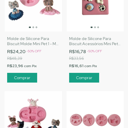
Molde de Silicone Para
Molde de Silicone Para
Biscuit Molde Mini Pet 1 - MJ
Biscuit Acessórios Mini Pets
Artesanatos |Cód. 1535
- MJ Artesanatos |Cód.
R$24,20
R$16,78
-
50
%
OFF
-
50
%
OFF
1543
R$48,39
R$33,56
R$23,96
R$16,61
com
Pix
com
Pix