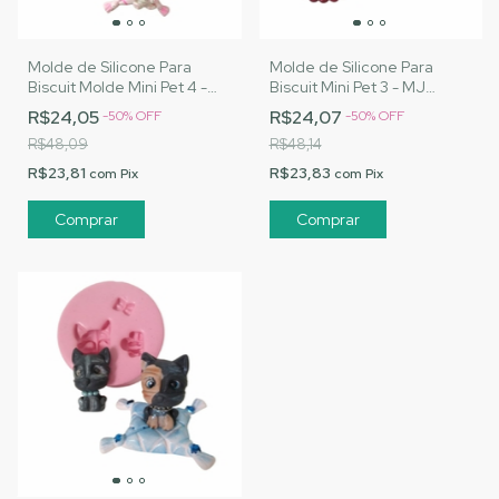
Molde de Silicone Para
Molde de Silicone Para
Biscuit Molde Mini Pet 4 -
Biscuit Mini Pet 3 - MJ
MJ Artesanatos |Cód. 1536
Artesanatos |Cód. 1534
R$24,05
R$24,07
-
50
%
OFF
-
50
%
OFF
R$48,09
R$48,14
R$23,81
R$23,83
com
Pix
com
Pix