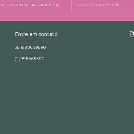
re-se e receba nossas ofertas.
Entre em contato
5511998669590
(11)998669590