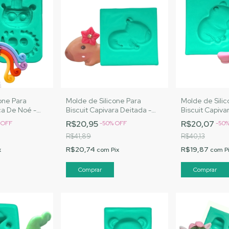
one Para
Molde de Silicone Para
Molde de Silic
rca De Noé -
Biscuit Capivara Deitada -
Biscuit Capiva
s |Cód. A093
MJ Artesanatos |Cód. A101
MJ Artesanato
R$20,95
R$20,07
%
OFF
-
50
%
OFF
-
50
R$41,89
R$40,13
R$20,74
R$19,87
x
com
Pix
com
P