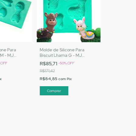
one Para
Molde de Silicone Para
 M - MJ
Biscuit Lhama G - MJ
Cód. A096
Artesanatos |Cód. A097
R$85,71
%
OFF
-
50
%
OFF
R$171,42
R$84,85
x
com
Pix