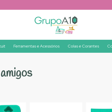
uit
Ferramentas e Acessórios
Colas e Corantes
Co
 amigos