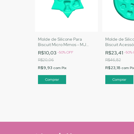
Molde de Silicone Para
Molde de Silic
Biscuit Micro Mimos - MJ
Biscuit Acessó
Artesanatos |Cód. A098
- MJ Artesana
R$10,03
R$23,41
-
50
%
OFF
-
50
%
R$20,06
R$46,82
R$9,93
R$23,18
com
Pix
com
Pi