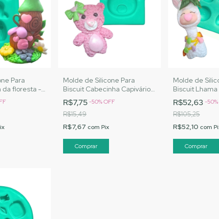
one Para
Molde de Silicone Para
Molde de Silic
 da floresta -
Biscuit Cabecinha Capivários
Biscuit Lhama
s |Cód. A095
- MJ Artesanatos |Cód. A105
Artesanatos |
R$7,75
R$52,63
FF
-
50
%
OFF
-
50
R$15,49
R$105,25
R$7,67
R$52,10
ix
com
Pix
com
Pi