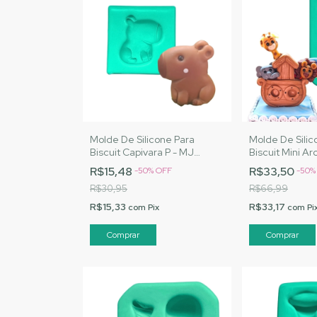
Molde De Silicone Para
Molde De Silic
Biscuit Capivara P - MJ
Biscuit Mini A
Artesanatos |Cód. A100
MJ Artesanato
R$15,48
R$33,50
-
50
%
OFF
-
50
R$30,95
R$66,99
R$15,33
R$33,17
com
Pix
com
Pi