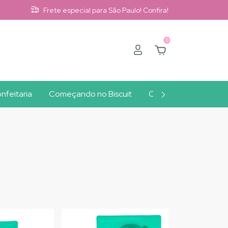
Frete especial para São Paulo! Confira!
0
nfeitaria
Começando no Biscuit
Clube A10
Outlet