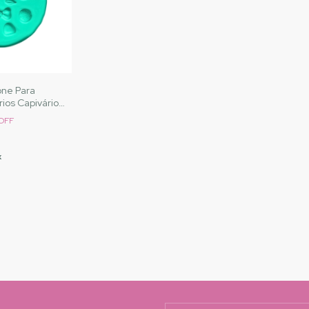
one Para
rios Capivários
tos |Cód. A104
OFF
x