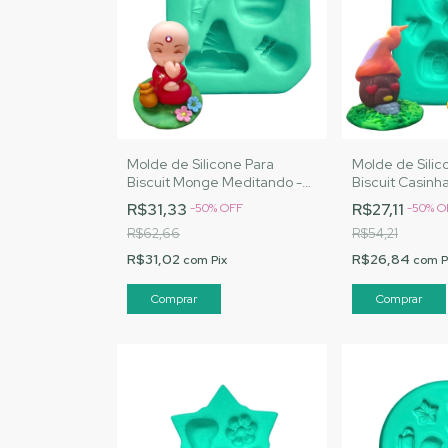
Molde de Silicone Para
Molde de Silic
Biscuit Monge Meditando -
Biscuit Casinha
MJ Artesanatos |Cód. A094
MJ Artesanato
R$31,33
R$27,11
-
50
%
OFF
-
50
%
O
R$62,66
R$54,21
R$31,02
R$26,84
com
Pix
com
P