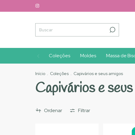
Coleções
Moldes
Massa de Bisc
Início
.
Coleções
.
Capivários e seus amigos
Capivários e seus
Ordenar
Filtrar