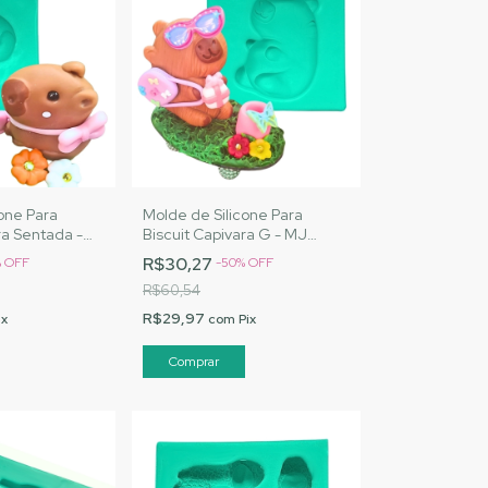
one Para
Molde de Silicone Para
ra Sentada -
Biscuit Capivara G - MJ
s |Cód. A102
Artesanatos |Cód. A103
R$30,27
%
OFF
-
50
%
OFF
R$60,54
R$29,97
ix
com
Pix