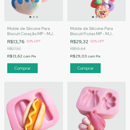
Molde de Silicone Para
Molde de Silicone Para
Biscuit Coração MP - MJ
Biscuit Frutas MP - MJ
Artesanatos |Cód. 1531
Artesanatos - Cód. 1527
R$13,76
R$29,32
-
50
%
OFF
-
50
%
OFF
R$27,52
R$58,64
R$13,62
R$29,03
com
Pix
com
Pix