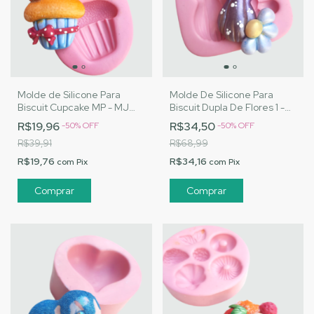
Molde de Silicone Para
Molde De Silicone Para
Biscuit Cupcake MP - MJ
Biscuit Dupla De Flores 1 -
Artesanatos |Cód. 1523
MJ Artesanatos |Cód. 1529
R$19,96
R$34,50
-
50
%
OFF
-
50
%
OFF
R$39,91
R$68,99
R$19,76
R$34,16
com
Pix
com
Pix