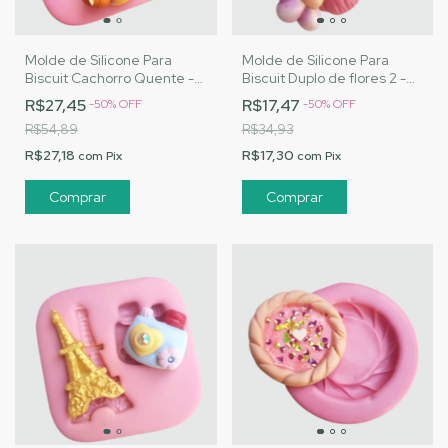
Molde de Silicone Para
Molde de Silicone Para
Biscuit Cachorro Quente -
Biscuit Duplo de flores 2 -
MJ Artesanatos |Cód. 1522
MJ Artesanatos |Cód. 1528
R$27,45
R$17,47
-
50
%
OFF
-
50
%
OFF
R$54,89
R$34,93
R$27,18
R$17,30
com
Pix
com
Pix