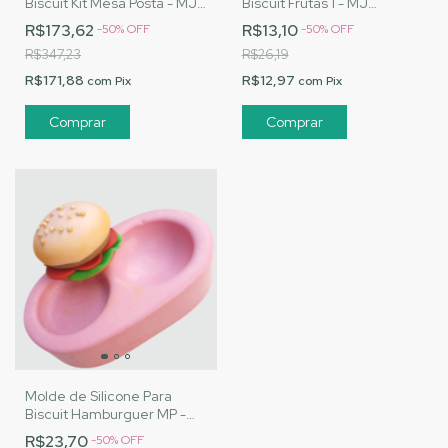
Biscuit Kit Mesa Posta - MJ
Biscuit Frutas 1 - MJ
Artesanatos |Cód. 1532
Artesanatos |Cód. 1530
R$173,62
R$13,10
-
50
%
OFF
-
50
%
OFF
R$347,23
R$26,19
R$171,88
R$12,97
com
Pix
com
Pix
Molde de Silicone Para
Biscuit Hamburguer MP -
MJ Artesanatos |Cód. 1524
R$23,70
-
50
%
OFF