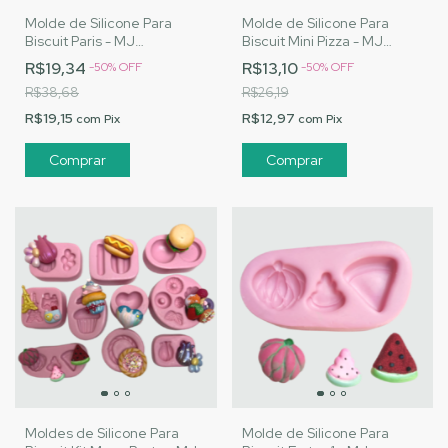
Molde de Silicone Para
Molde de Silicone Para
Biscuit Paris - MJ
Biscuit Mini Pizza - MJ
Artesanatos |Cód. 1526
Artesanatos |Cód. 1525
R$19,34
R$13,10
-
50
%
OFF
-
50
%
OFF
R$38,68
R$26,19
R$19,15
R$12,97
com
Pix
com
Pix
Moldes de Silicone Para
Molde de Silicone Para