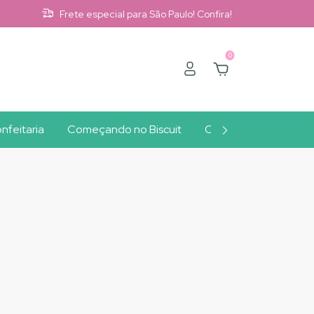
Frete especial para São Paulo! Confira!
0
nfeitaria
Começando no Biscuit
Clube A10
Outlet