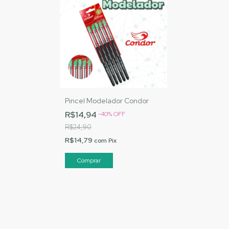
Pincel Modelador Condor
R$14,94
-
40
%
OFF
R$24,90
R$14,79
com
Pix
Comprar