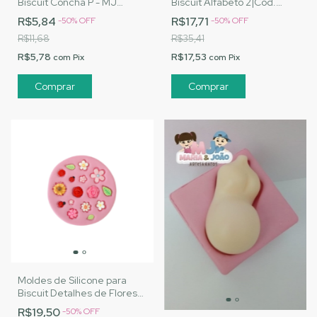
Biscuit Concha P - MJ
Biscuit Alfabeto 2|Cód.
Artesanatos |Cód. 3138
2606
R$5,84
R$17,71
-
50
%
OFF
-
50
%
OFF
R$11,68
R$35,41
R$5,78
R$17,53
com
Pix
com
Pix
Moldes de Silicone para
Biscuit Detalhes de Flores
|Cód. 2662
R$19,50
-
50
%
OFF