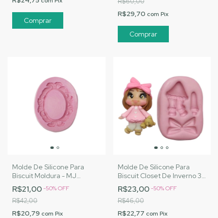
R$24,75
com
Pix
R$60,00
R$29,70
com
Pix
Molde De Silicone Para
Molde De Silicone Para
Biscuit Moldura - MJ
Biscuit Closet De Inverno 3 -
Artesanatos |Cód. 1667
MJ Artesanatos |Cód. 3088
R$21,00
R$23,00
-
50
%
OFF
-
50
%
OFF
R$42,00
R$46,00
R$20,79
R$22,77
com
Pix
com
Pix