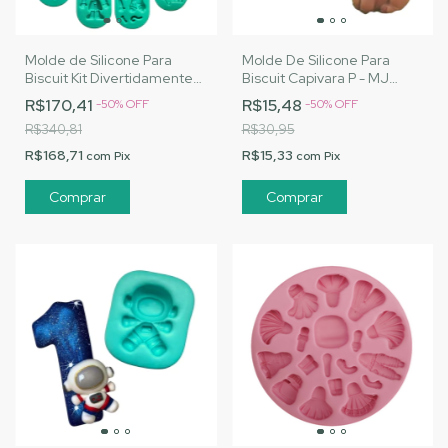
Molde de Silicone Para
Molde De Silicone Para
Biscuit Kit Divertidamente
Biscuit Capivara P - MJ
Completo - MJ Artesanatos
Artesanatos |Cód. A100
R$170,41
R$15,48
-
50
%
OFF
-
50
%
OFF
| Cód. M003
R$340,81
R$30,95
R$168,71
R$15,33
com
Pix
com
Pix