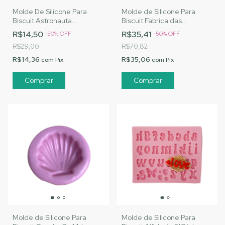
Molde De Silicone Para
Molde de Silicone Para
Biscuit Astronauta
Biscuit Fabrica das
Baratinho - MJ Artesanatos
Maravilhas - MJ
R$14,50
R$35,41
-
50
%
OFF
-
50
%
OFF
|Cód. A082
Artesanatos |Cód. 2327
R$29,00
R$70,82
R$14,36
R$35,06
com
Pix
com
Pix
Molde de Silicone Para
Molde de Silicone Para