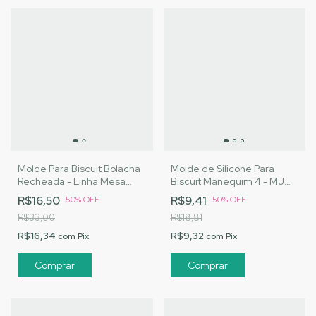
Molde Para Biscuit Bolacha
Molde de Silicone Para
Recheada - Linha Mesa
Biscuit Manequim 4 - MJ
Posta - MJ
Artesanatos |Cód. 3202
R$16,50
R$9,41
-
50
%
OFF
-
50
%
OFF
Artesanatos|Cód. 1923
R$33,00
R$18,81
R$16,34
R$9,32
com
Pix
com
Pix