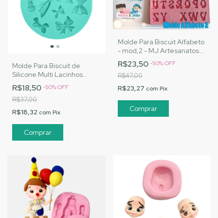
Molde Para Biscuit Alfabeto
- mod,2 - MJ Artesanatos
|Cód. 1626
R$23,50
-
50
%
OFF
Molde Para Biscuit de
Silicone Multi Lacinhos
R$47,00
|Cód. 2129
R$18,50
-
50
%
OFF
R$23,27
com
Pix
R$37,00
R$18,32
com
Pix