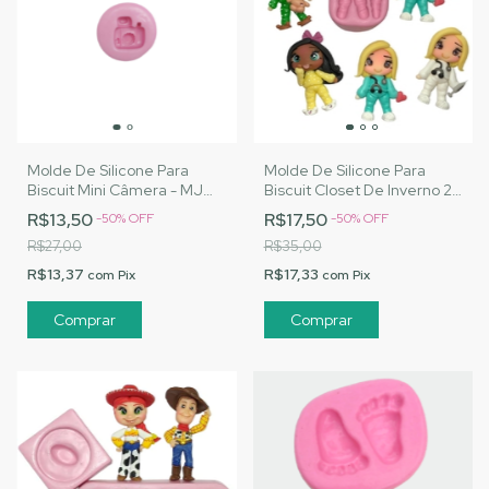
Molde De Silicone Para
Molde De Silicone Para
Biscuit Mini Câmera - MJ
Biscuit Closet De Inverno 2 -
Artesanatos|Cód. 2253
MJ Artesanatos |Cód. 3087
R$13,50
R$17,50
-
50
%
OFF
-
50
%
OFF
R$27,00
R$35,00
R$13,37
R$17,33
com
Pix
com
Pix