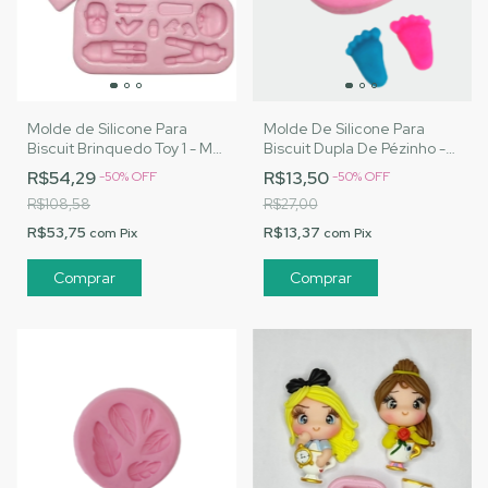
Molde de Silicone Para
Molde De Silicone Para
Biscuit Brinquedo Toy 1 - MJ
Biscuit Dupla De Pézinho -
Artesanatos |Cód. 3042
MJ Artesanatos |Cód. 2999
R$54,29
R$13,50
-
50
%
OFF
-
50
%
OFF
R$108,58
R$27,00
R$53,75
R$13,37
com
Pix
com
Pix