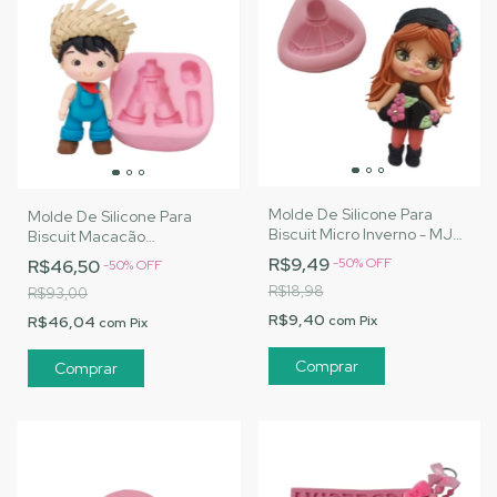
Molde De Silicone Para
Molde De Silicone Para
Biscuit Micro Inverno - MJ
Biscuit Macacão
Artesanatos |Cód. 3111
Fazendeiro G - MJ
R$9,49
-
50
%
OFF
R$46,50
-
50
%
OFF
Artesanatos |Cód. 3065
R$18,98
R$93,00
R$9,40
R$46,04
com
Pix
com
Pix