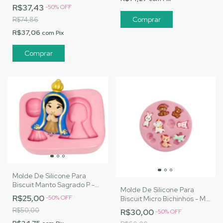
Artesanatos|Cód. 2058
R$37,43
-
50
%
OFF
R$74,86
R$37,06
com
Pix
Molde De Silicone Para
Biscuit Manto Sagrado P -
Molde De Silicone Para
MJ Artesanatos |Cód. 1414
R$25,00
-
50
%
OFF
Biscuit Micro Bichinhos - MJ
Artesanatos |Cód. 1384
R$50,00
R$30,00
-
50
%
OFF