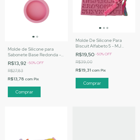
Molde De Silicone Para
Biscuit Alfabeto 5 - MJ
Molde de Silicone para
Artesanatos |Cód. 3172
R$19,50
-
50
%
OFF
Sabonete Base Redonda -
MJ Artesanatos|Cód. 2352
R$39,00
R$13,92
-
50
%
OFF
R$19,31
com
Pix
R$27,83
R$13,78
com
Pix