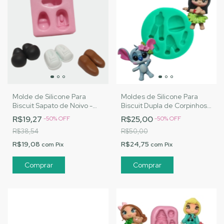
Molde de Silicone Para
Moldes de Silicone Para
Biscuit Sapato de Noivo -
Biscuit Dupla de Corpinhos
MJ Artesanatos |Cód. 1501
Fofinhos - MJ Artesanatos
R$19,27
R$25,00
-
50
%
OFF
-
50
%
OFF
|Cód. 2726
R$38,54
R$50,00
R$19,08
R$24,75
com
Pix
com
Pix