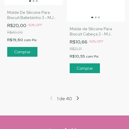
Molde De Silicone Para
Biscuit Balletzinho 3 - MJ
Artesanatos |Cód. 3143
R$20,00
-
50
%
OFF
Molde de Silicone Para
R$40,00
Biscuit Cabeça 2 - MJ
Artesanatos |Cód. 3062
R$19,80
com
Pix
R$10,66
-
50
%
OFF
R$21,31
R$10,55
com
Pix
1
de
40