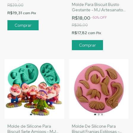
Molde Para Biscuit Busto
R$39,00
Gestante - MJ Artesanatos
R$19,31
com
Pix
|Cód. 1600
R$18,00
-
50
%
OFF
R$36,00
R$17,82
com
Pix
Molde de Silicone Para
Molde De Silicone Para
Biscuit Sete Amigos - MJ
Biscuit Franjas Estilosas -