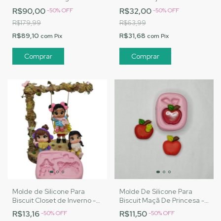
Artesanatos |Cód. 3045
MJ Artesanatos |Cód. 3121
R$90,00
R$32,00
-
50
%
OFF
-
50
%
OFF
R$179,99
R$63,99
R$89,10
R$31,68
com
Pix
com
Pix
Molde de Silicone Para
Molde De Silicone Para
Biscuit Closet de Inverno -
Biscuit Maçã De Princesa -
MJ Artesanatos |Cód. 3085
MJ Artesanatos |Cód. 3193
R$13,16
R$11,50
-
50
%
OFF
-
50
%
OFF