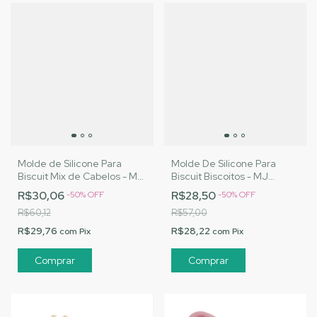
Molde de Silicone Para
Molde De Silicone Para
Biscuit Mix de Cabelos - MJ
Biscuit Biscoitos - MJ
Artesanatos |Cód. 2716
Artesanatos |Cód. 3166
R$30,06
R$28,50
-
50
%
OFF
-
50
%
OFF
R$60,12
R$57,00
R$29,76
R$28,22
com
Pix
com
Pix