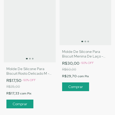
Molde De Silicone Para
Biscuit Menina De Laço -
MJ Artesanatos |Cód. 3144
R$30,00
-
50
%
OFF
Molde De Silicone Para
R$60,00
Biscuit Rosto Delicado M -
R$29,70
com
Pix
MJ Artesanatos |Cód. 3098
R$17,50
-
50
%
OFF
R$35,00
R$17,33
com
Pix