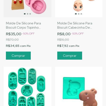
Molde De Silicone Para
Molde De Silicone Para
Biscuit Corpo Topinho
Biscuit Cabecinha De
Delicado - MJ Artesanatos
Manequim - MJ
R$35,00
R$8,00
-
50
%
OFF
-
50
%
OFF
|Cód. 3064
Artesanatos |Cód. 3198
R$70,00
R$16,00
R$34,65
R$7,92
com
Pix
com
Pix