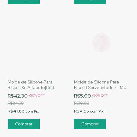
Molde de Silicone Para
Molde de Silicone Para
Biscuit Kit Alfabeto|Cód.
Biscuit Sorvetinho Ice - MJ
2608
Artesanatos |Cód. 2313
R$42,30
R$5,00
-
50
%
OFF
-
50
%
OFF
R$84,59
R$10,00
R$41,88
R$4,95
com
Pix
com
Pix