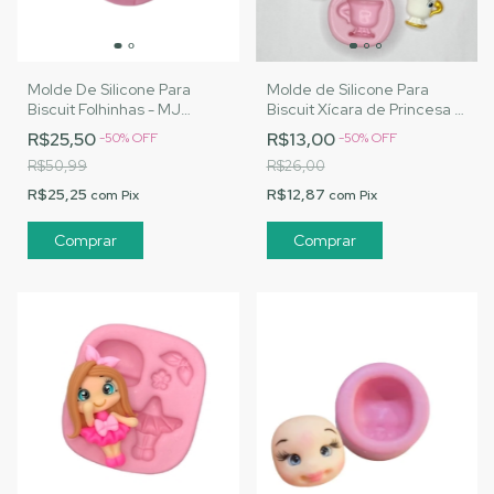
Molde De Silicone Para
Molde de Silicone Para
Biscuit Folhinhas - MJ
Biscuit Xícara de Princesa -
Artesanatos |Cód. 1975
MJ Artesanatos |Cód. 3194
R$25,50
R$13,00
-
50
%
OFF
-
50
%
OFF
R$50,99
R$26,00
R$25,25
R$12,87
com
Pix
com
Pix