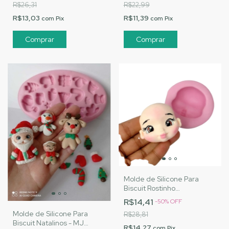
R$26,31
R$22,99
R$13,03
R$11,39
com
Pix
com
Pix
Molde de Silicone Para
Biscuit Rostinho
Personalizado M - MJ
R$14,41
-
50
%
OFF
Artesanatos |Cód. 3059
Molde de Silicone Para
R$28,81
Biscuit Natalinos - MJ
R$14,27
com
Pix