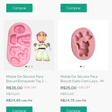
Molde De Silicone Para
Molde De Silicone Para
Biscuit Brinquedo Toy 2 -
Biscuit Gato Com Laço - MJ
MJ Artesanatos |Cód. 3043
Artesanatos |Cód. 2757
R$35,00
R$25,00
-
50
%
OFF
-
50
%
OFF
R$70,00
R$50,00
R$34,65
R$24,75
com
Pix
com
Pix