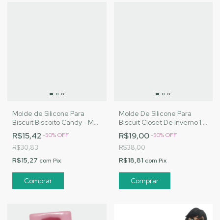
Molde de Silicone Para
Molde De Silicone Para
Biscuit Biscoito Candy - MJ
Biscuit Closet De Inverno 1 -
Artesanatos |Cód. 3163
MJ Artesanatos |Cód. 3086
R$15,42
R$19,00
-
50
%
OFF
-
50
%
OFF
R$30,83
R$38,00
R$15,27
R$18,81
com
Pix
com
Pix