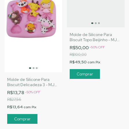
Molde de Silicone Para
Biscuit Topo Beijinho - MJ
Artesanatos |Cód. 3066
R$50,00
-
50
%
OFF
R$100,00
R$49,50
com
Pix
Molde de Silicone Para
Biscuit Delicadeza 3 - MJ
Artesanatos |Cód. 3114
R$13,78
-
50
%
OFF
R$27,56
R$13,64
com
Pix