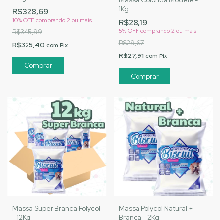
Massa Colorida Modele -
1Kg
R$328,69
10% OFF
comprando 2 ou mais
R$28,19
5% OFF
comprando 2 ou mais
R$345,99
R$29,67
R$325,40
com
Pix
R$27,91
com
Pix
Comprar
Massa Super Branca Polycol
Massa Polycol Natural +
- 12Kg
Branca - 2Kg