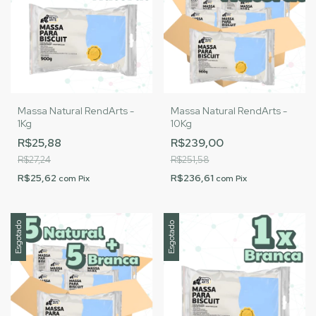
Massa Natural RendArts -
Massa Natural RendArts -
1Kg
10Kg
R$25,88
R$239,00
R$27,24
R$251,58
R$25,62
R$236,61
com
Pix
com
Pix
Esgotado
Esgotado