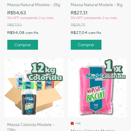
Massa Natural Modele - 2Kg
Massa Natural Modele - 1Kg
R$54,63
R$27,31
5% OFF
comprando 2 ou mais
5% OFF
comprando 2 ou mais
R$57,50
R$28,75
R$54,08
R$27,04
com
Pix
com
Pix
+14
Massa Colorida Modele -
12Kg