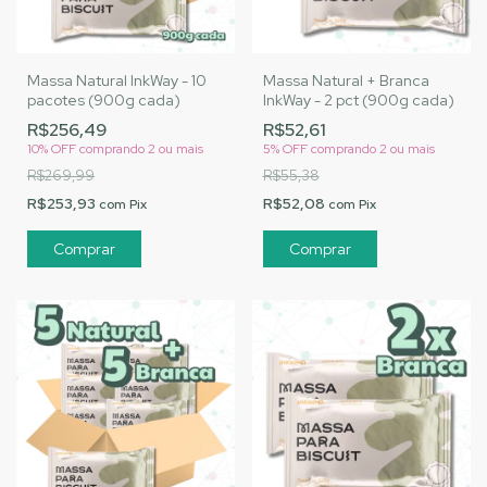
Massa Natural InkWay - 10
Massa Natural + Branca
pacotes (900g cada)
InkWay - 2 pct (900g cada)
R$256,49
R$52,61
10% OFF
comprando 2 ou mais
5% OFF
comprando 2 ou mais
R$269,99
R$55,38
R$253,93
R$52,08
com
Pix
com
Pix