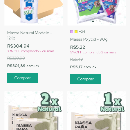
+24
Massa Natural Modele -
12Kg
Massa Polycol - 90g
R$304,94
R$5,22
10% OFF
comprando 2 ou mais
5% OFF
comprando 2 ou mais
R$320,99
R$5,49
R$301,89
com
Pix
R$5,17
com
Pix
Comprar