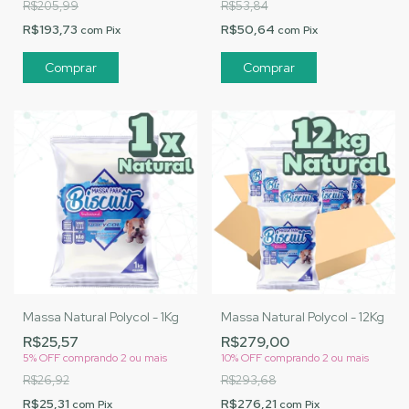
R$205,99
R$53,84
R$193,73
R$50,64
com
Pix
com
Pix
Massa Natural Polycol - 1Kg
Massa Natural Polycol - 12Kg
R$25,57
R$279,00
5% OFF
comprando 2 ou mais
10% OFF
comprando 2 ou mais
R$26,92
R$293,68
R$25,31
R$276,21
com
Pix
com
Pix