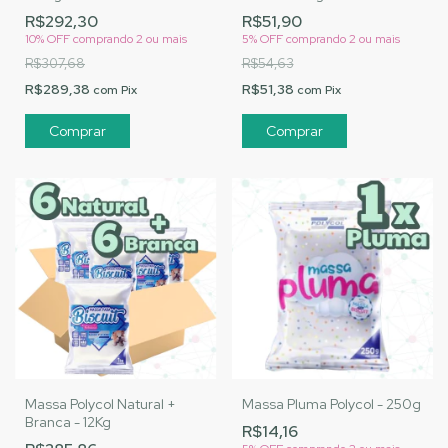
R$292,30
R$51,90
10% OFF
comprando 2 ou mais
5% OFF
comprando 2 ou mais
R$307,68
R$54,63
R$289,38
R$51,38
com
Pix
com
Pix
Massa Polycol Natural +
Massa Pluma Polycol - 250g
Branca - 12Kg
R$14,16