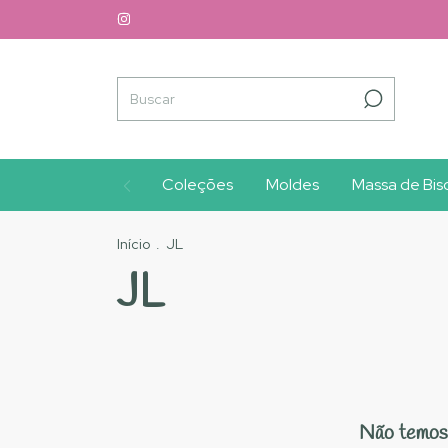
Coleções
Moldes
Massa de Bisc
Início
.
JL
JL
Não temos 