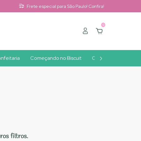
Frete especial para São Paulo! Confira!
0
nfeitaria
Começando no Biscuit
Clube A10
Outlet
os filtros.