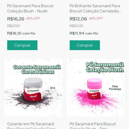
Pó Saramanil Para Biscuit
Pó Brilhante Saramanil Para
Coleção Blush - Nude
Biscuit Coleção Camaleão -
Dourado
R$16,26
R$12,06
-
40
%
OFF
-
40
%
OFF
R$27,10
R$20,10
R$16,10
R$11,94
com
Pix
com
Pix
Corante em Pó Saramanil
Pó Saramanil Para Biscuit