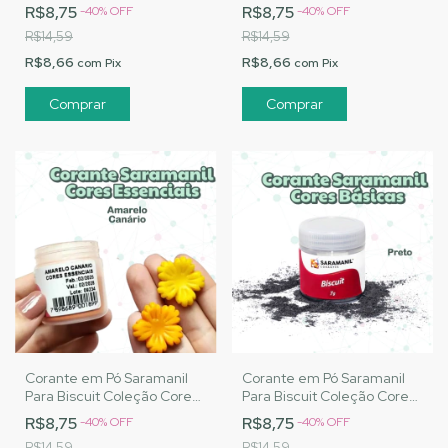
Essenciais - Branco Noiva
Essenciais - Verde
R$8,75
R$8,75
-
40
%
OFF
-
40
%
OFF
Bandeira
R$14,59
R$14,59
R$8,66
R$8,66
com
Pix
com
Pix
Corante em Pó Saramanil
Corante em Pó Saramanil
Para Biscuit Coleção Cores
Para Biscuit Coleção Cores
Essenciais - Amarelo
Básicas - Preto
R$8,75
R$8,75
-
40
%
OFF
-
40
%
OFF
Canário
R$14,59
R$14,59