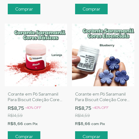
Corante em Pó Saramanil
Corante em Pó Saramanil
Para Biscuit Coleção Cores
Para Biscuit Coleção Cores
Básicas - Laranja
Essenciais - Blueberry
R$8,75
R$8,75
-
40
%
OFF
-
40
%
OFF
R$14,59
R$14,59
R$8,66
R$8,66
com
Pix
com
Pix