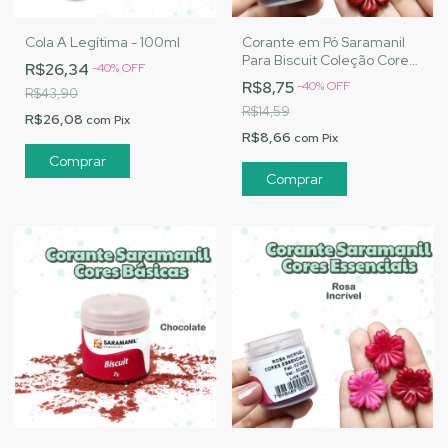
Cola A Legítima - 100ml
Corante em Pó Saramanil
Para Biscuit Coleção Cores
R$26,34
-
40
%
OFF
Essenciais - Vermelho Vivo
R$8,75
-
40
%
OFF
R$43,90
R$14,59
R$26,08
com
Pix
R$8,66
com
Pix