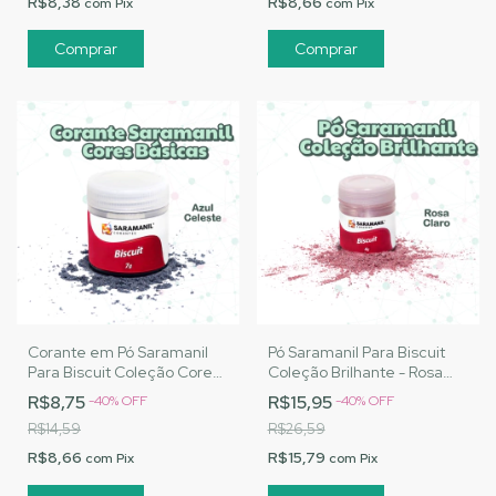
R$8,38
R$8,66
com
Pix
com
Pix
Corante em Pó Saramanil
Pó Saramanil Para Biscuit
Para Biscuit Coleção Cores
Coleção Brilhante - Rosa
Básicas - Azul Celeste
Claro
R$8,75
R$15,95
-
40
%
OFF
-
40
%
OFF
R$14,59
R$26,59
R$8,66
R$15,79
com
Pix
com
Pix