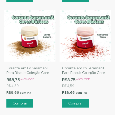
Corante em Pó Saramanil
Corante em Pó Saramanil
Para Biscuit Coleção Cores
Para Biscuit Coleção Cores
Básicas - Verde Escuro
Básicas - Castanho Terra
R$8,75
R$8,75
-
40
%
OFF
-
40
%
OFF
R$14,59
R$14,59
R$8,66
R$8,66
com
Pix
com
Pix