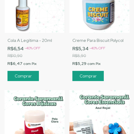
Cola A Legítima - 20ml
Creme Para Biscuit Polycol
R$6,54
R$5,34
-
40
%
OFF
-
40
%
OFF
R$10,90
R$8,90
R$6,47
R$5,29
com
Pix
com
Pix