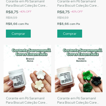
Corante em Pó Saramanil
Corante em Pó Saramanil
Para Biscuit Coleção Cores
Para Biscuit Coleção Cores
Básicas - Chocolate
Essenciais - Rosa Incrível
R$8,75
R$8,75
-
40
%
OFF
-
40
%
OFF
R$14,59
R$14,59
R$8,66
R$8,66
com
Pix
com
Pix
Corante em Pó Saramanil
Corante em Pó Saramanil
Para Biscuit Coleção Cores
Para Biscuit Coleção Cores