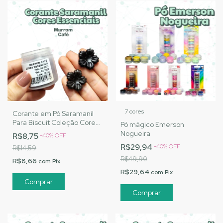
7 cores
Corante em Pó Saramanil
Para Biscuit Coleção Cores
Pó mágico Emerson
Essenciais - Marrom Café
Nogueira
R$8,75
-
40
%
OFF
R$29,94
-
40
%
OFF
R$14,59
R$49,90
R$8,66
com
Pix
R$29,64
com
Pix
Comprar