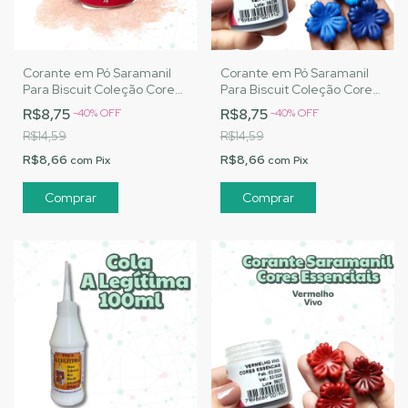
Corante em Pó Saramanil
Corante em Pó Saramanil
Para Biscuit Coleção Cores
Para Biscuit Coleção Cores
Básicas - Pele Clara
Essenciais - Azul Royal
R$8,75
R$8,75
-
40
%
OFF
-
40
%
OFF
R$14,59
R$14,59
R$8,66
R$8,66
com
Pix
com
Pix