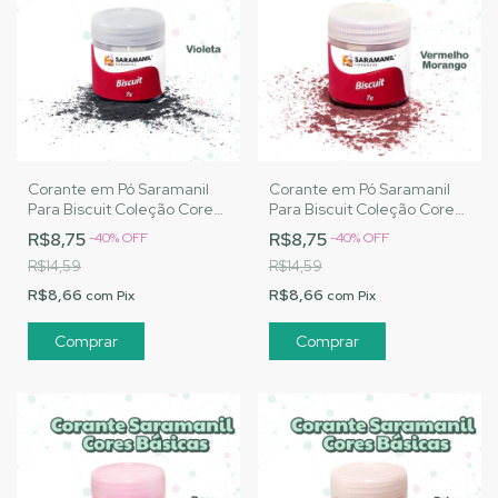
Corante em Pó Saramanil
Corante em Pó Saramanil
Para Biscuit Coleção Cores
Para Biscuit Coleção Cores
Básicas - Violeta
Básicas - Vermelho
R$8,75
R$8,75
-
40
%
OFF
-
40
%
OFF
Morango
R$14,59
R$14,59
R$8,66
R$8,66
com
Pix
com
Pix