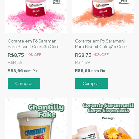
Corante em Pó Saramanil
Corante em Pó Saramanil
Para Biscuit Coleção Cores
Para Biscuit Coleção Cores
Básicas - Rosa Bebê
Básicas - Pele Morena
R$8,75
R$8,75
-
40
%
OFF
-
40
%
OFF
R$14,59
R$14,59
R$8,66
R$8,66
com
Pix
com
Pix