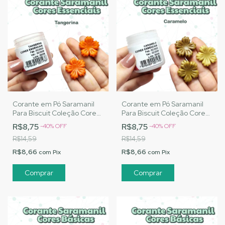
Corante em Pó Saramanil
Corante em Pó Saramanil
Para Biscuit Coleção Cores
Para Biscuit Coleção Cores
Essenciais - Tangerina
Essenciais - Caramelo
R$8,75
R$8,75
-
40
%
OFF
-
40
%
OFF
R$14,59
R$14,59
R$8,66
R$8,66
com
Pix
com
Pix