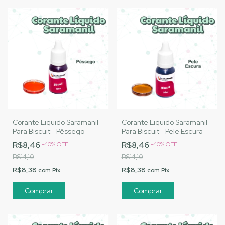
Corante Liquido Saramanil
Corante Liquido Saramanil
Para Biscuit - Pêssego
Para Biscuit - Pele Escura
R$8,46
R$8,46
-
40
%
OFF
-
40
%
OFF
R$14,10
R$14,10
R$8,38
R$8,38
com
Pix
com
Pix