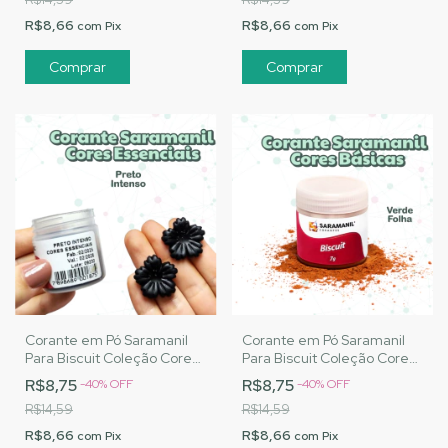
R$8,66
R$8,66
com
Pix
com
Pix
Corante em Pó Saramanil
Corante em Pó Saramanil
Para Biscuit Coleção Cores
Para Biscuit Coleção Cores
Essenciais - Preto Intenso
Básicas - Verde Folha
R$8,75
R$8,75
-
40
%
OFF
-
40
%
OFF
R$14,59
R$14,59
R$8,66
R$8,66
com
Pix
com
Pix