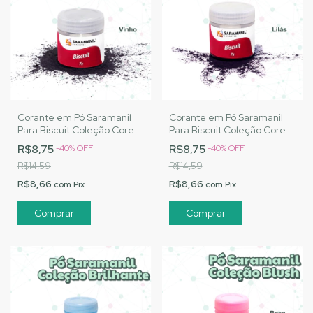
Corante em Pó Saramanil
Corante em Pó Saramanil
Para Biscuit Coleção Cores
Para Biscuit Coleção Cores
Básicas - Vinho
Básicas - Lilás
R$8,75
R$8,75
-
40
%
OFF
-
40
%
OFF
R$14,59
R$14,59
R$8,66
R$8,66
com
Pix
com
Pix