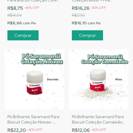
Para Biscuit Coleção Cores
Coleção Blush - Pink
Básicas - Pó Uva
Penelope
R$8,75
R$16,26
-
40
%
OFF
-
40
%
OFF
R$14,59
R$27,10
R$8,66
R$16,10
com
Pix
com
Pix
Pó Brilhante Saramanil Para
Pó Brilhante Saramanil Para
Biscuit Coleção Noivas -
Biscuit Coleção Camaleão -
Dourado Ouro
Rosa
R$22,20
R$12,06
-
40
%
OFF
-
40
%
OFF