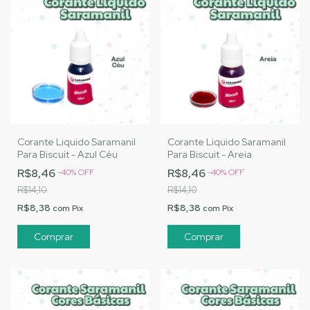
Corante Liquido Saramanil
Corante Liquido Saramanil
Para Biscuit - Azul Céu
Para Biscuit - Areia
R$8,46
R$8,46
-
40
%
OFF
-
40
%
OFF
R$14,10
R$14,10
R$8,38
R$8,38
com
Pix
com
Pix