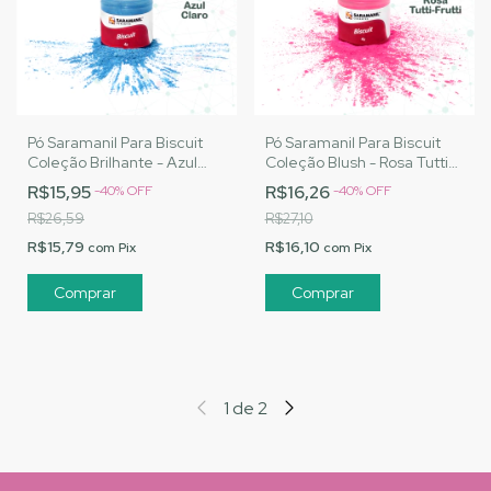
Pó Saramanil Para Biscuit
Pó Saramanil Para Biscuit
Coleção Brilhante - Azul
Coleção Blush - Rosa Tutti-
Claro
Frutti
R$15,95
R$16,26
-
40
%
OFF
-
40
%
OFF
R$26,59
R$27,10
R$15,79
R$16,10
com
Pix
com
Pix
1
de
2