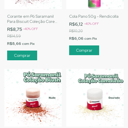
Corante em Pó Saramanil
Cola Pano 50g - Rendicolla
Para Biscuit Coleção Cores
R$6,12
-
40
%
OFF
Básicas - Vermelho Maçã
R$8,75
-
40
%
OFF
R$10,20
R$14,59
R$6,06
com
Pix
R$8,66
com
Pix