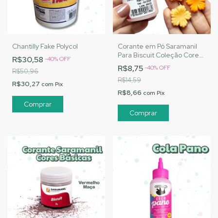
Chantilly Fake Polycol
Corante em Pó Saramanil
Para Biscuit Coleção Cores
R$30,58
-
40
%
OFF
Essenciais - Pessêgo
R$8,75
-
40
%
OFF
R$50,96
R$14,59
R$30,27
com
Pix
R$8,66
com
Pix