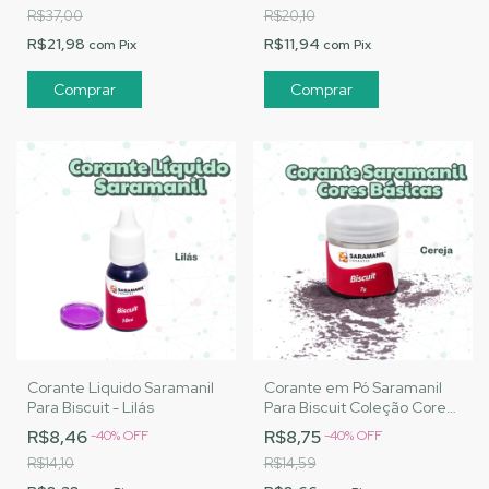
R$37,00
R$20,10
R$21,98
R$11,94
com
Pix
com
Pix
Corante Liquido Saramanil
Corante em Pó Saramanil
Para Biscuit - Lilás
Para Biscuit Coleção Cores
Básicas - Cereja
R$8,46
R$8,75
-
40
%
OFF
-
40
%
OFF
R$14,10
R$14,59