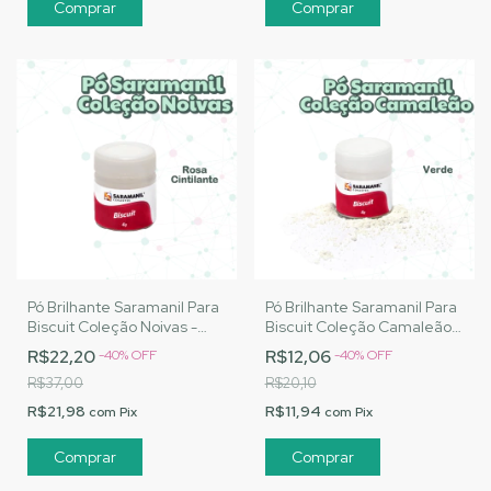
Pó Brilhante Saramanil Para
Pó Brilhante Saramanil Para
Biscuit Coleção Noivas -
Biscuit Coleção Camaleão -
Rosa Cintilante
Verde
R$22,20
R$12,06
-
40
%
OFF
-
40
%
OFF
R$37,00
R$20,10
R$21,98
R$11,94
com
Pix
com
Pix