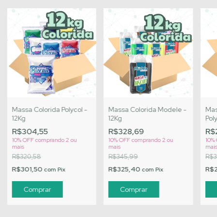
Massa Colorida Polycol -
Massa Colorida Modele -
Mas
12Kg
12Kg
Poly
R$304,55
R$328,69
R$
10% OFF
comprando 2 ou
10% OFF
comprando 2 ou
10%
mais
mais
mai
R$320,58
R$345,99
R$3
R$301,50
R$325,40
R$
com
Pix
com
Pix