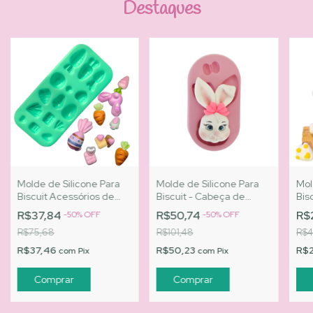
Destaques
Molde de Silicone Para
Molde de Silicone Para
Mol
Biscuit Acessórios de
Biscuit - Cabeça de
Bis
Páscoa - MJ Artesanatos
Coelho PG |Cód.2682
Cab
R$37,84
R$50,74
R$
-
50
%
OFF
-
50
%
OFF
| Cód. A053
Art
R$75,68
R$101,48
R$4
R$37,46
R$50,23
R$
com
Pix
com
Pix