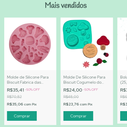
Mais vendidos
Molde de Silicone Para
Molde De Silicone Para
Bol
Biscuit Fabrica das
Biscuit Cogumelo do
(25
Maravilhas - MJ
Jardim - MJ Artesanatos
R$35,41
R$24,00
R$
-
50
%
OFF
-
50
%
OFF
Artesanatos |Cód. 2327
| Cód. A163
R$70,82
R$48,00
R$6
R$35,06
R$23,76
R$
com
Pix
com
Pix