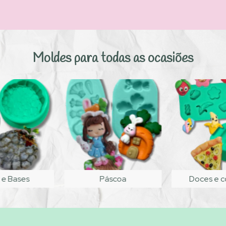
Moldes para todas as ocasiões
 e Bases
Páscoa
Doces e 